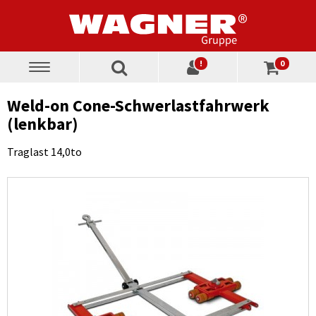
!
0
Toggle
navigation
Weld-on Cone-Schwerlastfahrwerk
(lenkbar)
Traglast 14,0to