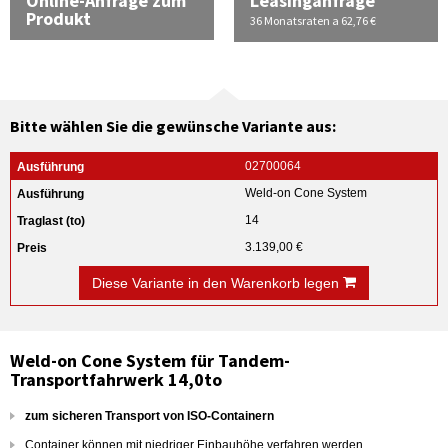
Online-Anfrage zum
Leasinganfrage
Produkt
36 Monatsraten a 62,76 €
Bitte wählen Sie die gewünsche Variante aus:
02700064
Weld-on Cone System
14
3.139,00 €
Diese Variante in den Warenkorb legen
Weld-on Cone System für Tandem-
Transportfahrwerk 14,0to
zum sicheren Transport von ISO-Containern
Container können mit niedriger Einbauhöhe verfahren werden