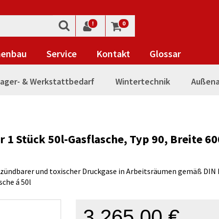
!
0
nenbau
Service
Kontakt
Glossar
ager- & Werkstattbedarf
Wintertechnik
Außena
 1 Stück 50l-Gasflasche, Typ 90, Breite 6
tzündbarer und toxischer Druckgase in Arbeitsräumen gemäß DIN
sche á 50l
3.265,00 €