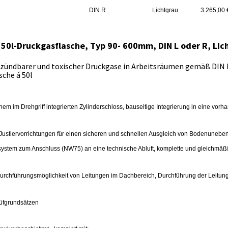
DIN R
Lichtgrau
3.265,00 
 50l-Druckgasflasche, Typ 90- 600mm, DIN L oder R, Lic
tzündbarer und toxischer Druckgase in Arbeitsräumen gemäß DIN
sche á 50l
nem im Drehgriff integrierten Zylinderschloss, bauseitige Integrierung in eine vo
 Justiervorrichtungen für einen sicheren und schnellen Ausgleich von Bodenuneb
gssystem zum Anschluss (NW75) an eine technische Abluft, komplette und gleichmäß
Durchführungsmöglichkeit von Leitungen im Dachbereich, Durchführung der Leitun
Prüfgrundsätzen