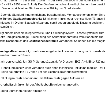
ich auf 598 mm in der Breite, 615 mm in der Tiefe und 2050 in der Höhe. Die Inn
45 x 425 x 1858 mm (BxTxH). Der Gasflaschenschrank verfügt über ein Leergewic
 Dies entspricht einer Flächenlast von 999 kg pro Quadratmeter.
t über die Standard-Inneneinrichtung bestehend aus Montageschienen, einer Einr
ie Tür des
Gasflaschenschranks
ist mit einem links- oder rechtsseitigen Türansch
erschlosses im Drehgriff, abschließbar und somit gegen unbefugte Nutzung gesichert.
st möglich.
ügt zudem über ein integriertes Be- und Entlüftungssystem. Dieses System ist zu
mplette und gleichmäßige Durchlüftung des Schrankinnenraums, vom Boden bis zur 
ist im Dachbereich des
Gasflaschenschranks
vorhanden. So haben Sie die Möglic
Druckgasflaschen
erfolgt durch eine eingebaute Justiervorrichtung im Schrankbode
iten bis maximal 10 mm.
ert nach den verschärften GS-Prüfgrundsätzen. (MPA Dresden, EK5, AK4, EN14727 
r Einhaltung gesetzlicher Vorgaben auch ohne technische Entlüftung möglich. Der 
. B. keine dauerhaften Ex-Zonen um den Schrank gewährleistet werden.
ntlüftungsaufsatz oder einen Umluftfilteraufsatz gegen Aufpreis an.
cherheitsschränken ist der Arbeitgeber/Betreiber verantwortlich.
fügung. Sprechen Sie uns einfach an.