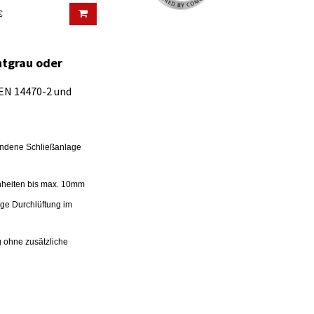
€
htgrau oder
 EN 14470-2 und
rhandene Schließanlage
enheiten bis max. 10mm
ige Durchlüftung im
g ohne zusätzliche