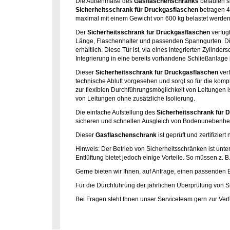
Die Außenmaße des
Gasflaschenschranks
belaufen s
Sicherheitsschrank für Druckgasflaschen
betragen 4
maximal mit einem Gewicht von 600 kg belastet werden.
Der
Sicherheitsschrank für Druckgasflaschen
verfüg
Länge, Flaschenhalter und passenden Spanngurten. D
erhältlich. Diese Tür ist, via eines integrierten Zylind
Integrierung in eine bereits vorhandene Schließanlage i
Dieser
Sicherheitsschrank für Druckgasflaschen
verf
technische Abluft vorgesehen und sorgt so für die ko
zur flexiblen Durchführungsmöglichkeit von Leitungen 
von Leitungen ohne zusätzliche Isolierung.
Die einfache Aufstellung des
Sicherheitsschrank für 
sicheren und schnellen Ausgleich von Bodenunebenhe
Dieser
Gasflaschenschrank
ist geprüft und zertifizi
Hinweis: Der Betrieb von Sicherheitsschränken ist unte
Entlüftung bietet jedoch einige Vorteile. So müssen z
Gerne bieten wir Ihnen, auf Anfrage, einen passenden E
Für die Durchführung der jährlichen Überprüfung von Si
Bei Fragen steht Ihnen unser Serviceteam gern zur Ver