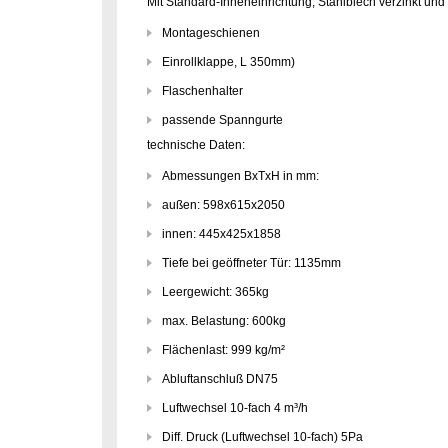
Mit Standard-Inneneinrichtung, Stahlblech verzinkt und 
Montageschienen
Einrollklappe, L 350mm)
Flaschenhalter
passende Spanngurte
technische Daten:
Abmessungen BxTxH in mm:
außen: 598x615x2050
innen: 445x425x1858
Tiefe bei geöffneter Tür: 1135mm
Leergewicht: 365kg
max. Belastung: 600kg
Flächenlast: 999 kg/m²
Abluftanschluß DN75
Luftwechsel 10-fach 4 m³/h
Diff. Druck (Luftwechsel 10-fach) 5Pa