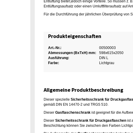
Entlüftung bietet jedoch einige Vorteile. So müssen z.
Entlüftungsaufsatz oder einen Umluftfilteraufsatz auf A
Für die Durchführung der jährlichen Überprüfung von Si
Produkteigenschaften
Art.-Nr.:
00500003
Abmessungen (BxTxH) mm:
598x615x2050
Ausführung:
DIN L
Farbe:
Lichtgrau
Allgemeine Produktbeschreibung
Dieser spezielle
Sicherheitsschrank für Druckgasfla
gemäß DIN EN 14470-2 und TRGS 510.
Dieser
Gasflaschenschrank
ist geeignet für die Aufb
Dieser
Sicherheitsschrank für Druckgasflaschen
ist 
Beschichtung können Sie zwischen den Farben Lichtgra