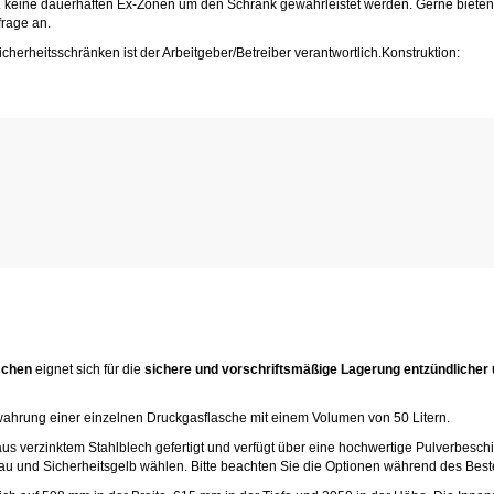
 B. keine dauerhaften Ex-Zonen um den Schrank gewährleistet werden. Gerne bieten
nfrage an.
cherheitsschränken ist der Arbeitgeber/Betreiber verantwortlich.Konstruktion:
schen
eignet sich für die
sichere und vorschriftsmäßige Lagerung entzündlicher
ewahrung einer einzelnen Druckgasflasche mit einem Volumen von 50 Litern.
aus verzinktem Stahlblech gefertigt und verfügt über eine hochwertige Pulverbeschi
u und Sicherheitsgelb wählen. Bitte beachten Sie die Optionen während des Best