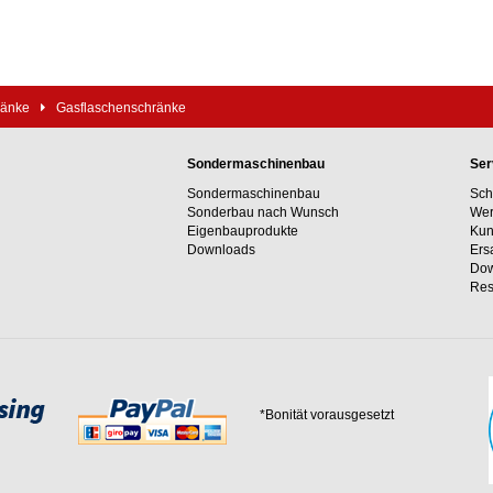
ränke
Gasflaschenschränke
Sondermaschinenbau
Ser
Sondermaschinenbau
Sch
Sonderbau nach Wunsch
Wer
Eigenbauprodukte
Kun
Downloads
Ers
Dow
Res
*Bonität vorausgesetzt