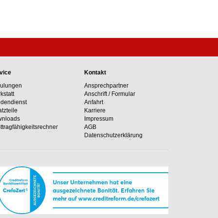
vice
Kontakt
ulungen
Ansprechpartner
kstatt
Anschrift / Formular
dendienst
Anfahrt
atzteile
Karriere
nloads
Impressum
ttragfähig­keits­rechner
AGB
Datenschutzerklärung