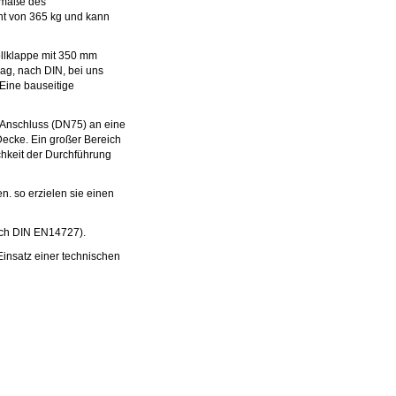
enmaße des
ht von 365 kg und kann
ollklappe mit 350 mm
lag, nach DIN, bei uns
 Eine bauseitige
m Anschluss (DN75) an eine
Decke. Ein großer Bereich
hkeit der Durchführung
n. so erzielen sie einen
nach DIN EN14727).
Einsatz einer technischen