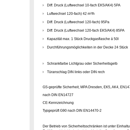
Diff. Druck (Luftwechsel 10-fach EK5/AK4) 5PA
Luftwechsel 120-fach) 42 m³/h
Diff. Druck (Luftwechsel 120-fach) 95Pa
Diff. Druck (Luftwechsel 120-fach EK5/AK4) 85PA
Kapazität max. 1 Stück Druckgasflasche á 50l
Durchführungsmöglichkeiten in der Decke 24 Stück
Schrankfarbe Lichtgrau oder Sicherheitsgelb
Türanschlag DIN links oder DIN rech
GS-geprüfte Sicherheit, MPA Dresden, EK5, AK4, EN1
nach DIN EN14727
CE-Kennzeichnung
Typgeprüft G90 nach DIN EN14470-2
Der Betrieb von Sicherheitsschränken ist unter Einhalt