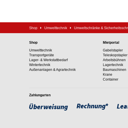
Shop
Umwelttechnik
Umweltschränke & Sicherheitssch
Shop
Mietportal
Umwelttechnik
Gabelstapler
Transportgeräte
Teleskopstapler
Lager- & Werkstattbedarf
Arbeitsbühnen
Wintertechnik
Lagertechnik
Außenanlagen & Agrartechnik
Baumaschinen
Krane
Container
Zahlungarten