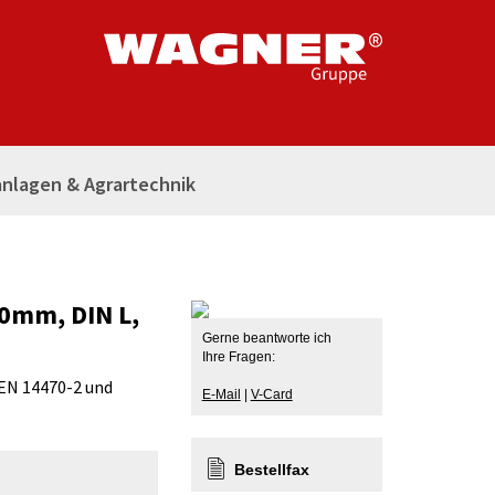
nlagen & Agrartechnik
00mm, DIN L,
Gerne beantworte ich
Ihre Fragen:
 EN 14470-2 und
E-Mail
|
V-Card
Bestellfax