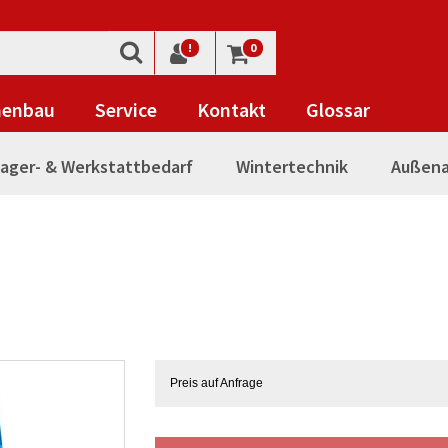
!
0
nenbau
Service
Kontakt
Glossar
ager- & Werkstattbedarf
Wintertechnik
Außena
Preis auf Anfrage