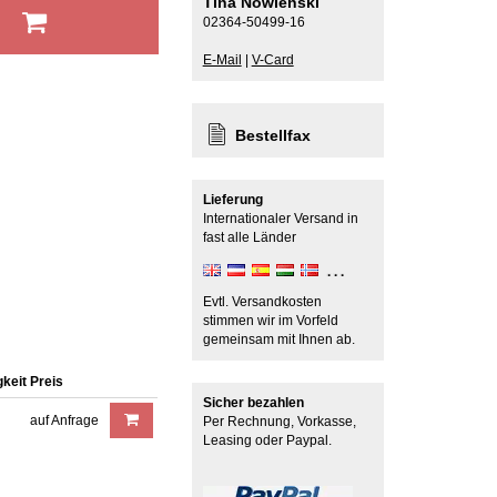
Tina Nowienski
b
02364-50499-16
E-Mail
|
V-Card
Bestellfax
Lieferung
Internationaler Versand in
fast alle Länder
Evtl. Versandkosten
stimmen wir im Vorfeld
gemeinsam mit Ihnen ab.
gkeit
Preis
Sicher bezahlen
auf Anfrage
Per Rechnung, Vorkasse,
Leasing oder Paypal.