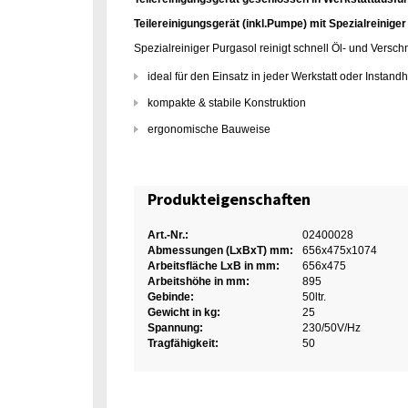
Teilereinigungsgerät (inkl.Pumpe) mit Spezialreiniger
Spezialreiniger Purgasol reinigt schnell Öl- und Vers
ideal für den Einsatz in jeder Werkstatt oder Instand
kompakte & stabile Konstruktion
ergonomische Bauweise
Produkteigenschaften
Art.-Nr.:
02400028
Abmessungen (LxBxT) mm:
656x475x1074
Arbeitsfläche LxB in mm:
656x475
Arbeitshöhe in mm:
895
Gebinde:
50ltr.
Gewicht in kg:
25
Spannung:
230/50V/Hz
Tragfähigkeit:
50