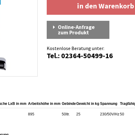
in den Warenkor
Online-Anfrage
zum Produkt
Kostenlose Beratung unter:
Tel.: 02364-50499-16
läche LxB in mm
Arbeitshöhe in mm
Gebinde
Gewicht in kg
Spannung
Tragfähi
895
50ltr.
25
230/50V/Hz
50
hrung