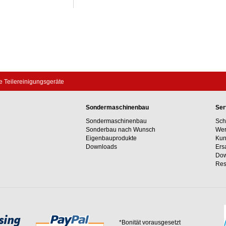
e Teilereinigungsgeräte
Sondermaschinenbau
Ser
Sondermaschinenbau
Sch
Sonderbau nach Wunsch
Wer
Eigenbauprodukte
Kun
Downloads
Ers
Dow
Res
*Bonität vorausgesetzt