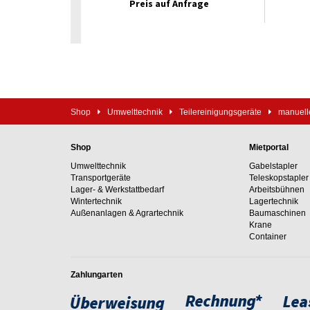
Preis auf Anfrage
Shop
Umwelttechnik
Teilereinigungsgeräte
manuell
Shop
Mietportal
Umwelttechnik
Gabelstapler
Transportgeräte
Teleskopstapler
Lager- & Werkstattbedarf
Arbeitsbühnen
Wintertechnik
Lagertechnik
Außenanlagen & Agrartechnik
Baumaschinen
Krane
Container
Zahlungarten