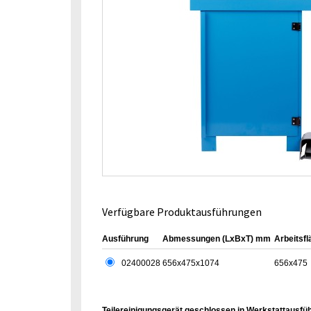
Verfügbare Produktausführungen
Ausführung
Abmessungen (LxBxT) mm
Arbeitsf
02400028
656x475x1074
656x475
Teilereinigungsgerät geschlossen in Werkstattausfü