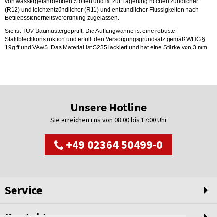
von wassergefährdenden Stoffen und ist zur Lagerung hochentzündlicher
(R12) und leichtentzündlicher (R11) und entzündlicher Flüssigkeiten nach
Betriebssicherheitsverordnung zugelassen.
Sie ist TÜV-Baumustergeprüft. Die Auffangwanne ist eine robuste
Stahlblechkonstruktion und erfüllt den Versorgungsgrundsatz gemäß WHG §
19g ff und VAwS. Das Material ist S235 lackiert und hat eine Stärke von 3 mm.
Unsere Hotline
Sie erreichen uns von 08:00 bis 17:00 Uhr
+49 02364 50499-0
Service
Kontakt