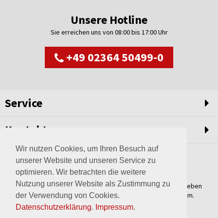
Unsere Hotline
Sie erreichen uns von 08:00 bis 17:00 Uhr
+49 02364 50499-0
Service
Kontakt
Wir nutzen Cookies, um Ihren Besuch auf
unserer Website und unseren Service zu
optimieren. Wir betrachten die weitere
Nutzung unserer Website als Zustimmung zu
Weltweit setzen wir unsere Erfahrungswerte und unser Streben
nach innovativen Lösungen in unvergleichliche Anlagen um.
der Verwendung von Cookies.
Erfahren Sie mehr über uns.
Datenschutzerklärung
.
Impressum
.