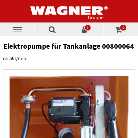
!
0
Toggle
navigation
Elektropumpe für Tankanlage 00800064
ca. 50l/min