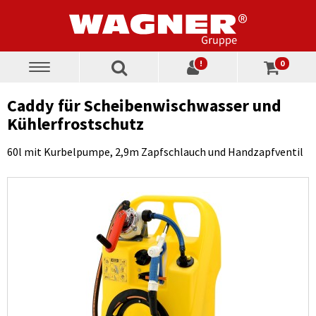
!
0
Toggle
navigation
Caddy für Scheibenwischwasser und
Kühlerfrostschutz
60l mit Kurbelpumpe, 2,9m Zapfschlauch und Handzapfventil