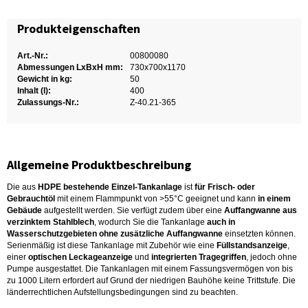
Produkteigenschaften
Art.-Nr.:
00800080
Abmessungen LxBxH mm:
730x700x1170
Gewicht in kg:
50
Inhalt (l):
400
Zulassungs-Nr.:
Z-40.21-365
Allgemeine Produktbeschreibung
Die aus
HDPE bestehende Einzel-Tankanlage
ist
für Frisch- oder
Gebrauchtöl
mit einem Flammpunkt von >55°C geeignet und kann
in einem
Gebäude
aufgestellt werden. Sie verfügt zudem über eine
Auffangwanne aus
verzinktem Stahlblech
, wodurch Sie die Tankanlage
auch in
Wasserschutzgebieten ohne zusätzliche Auffangwanne
einsetzten können.
Serienmäßig ist diese Tankanlage mit Zubehör wie eine
Füllstandsanzeige
,
einer
optischen Leckageanzeige
und
integrierten Tragegriffen
, jedoch ohne
Pumpe ausgestattet. Die Tankanlagen mit einem Fassungsvermögen von bis
zu 1000 Litern erfordert auf Grund der niedrigen Bauhöhe keine Trittstufe. Die
länderrechtlichen Aufstellungsbedingungen sind zu beachten.