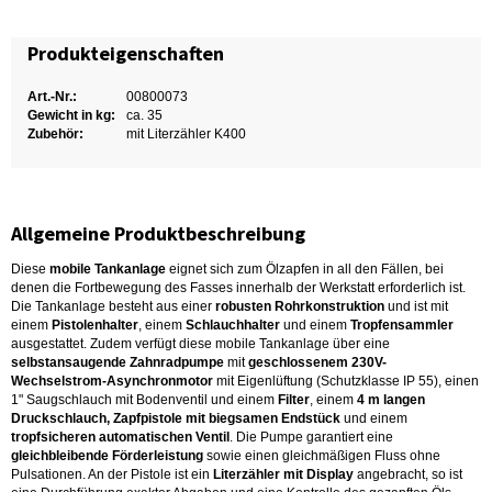
Produkteigenschaften
Art.-Nr.:
00800073
Gewicht in kg:
ca. 35
Zubehör:
mit Literzähler K400
Allgemeine Produktbeschreibung
Diese
mobile Tankanlage
eignet sich zum Ölzapfen in all den Fällen, bei
denen die Fortbewegung des Fasses innerhalb der Werkstatt erforderlich ist.
Die Tankanlage besteht aus einer
robusten Rohrkonstruktion
und ist mit
einem
Pistolenhalter
, einem
Schlauchhalter
und einem
Tropfensammler
ausgestattet. Zudem verfügt diese mobile Tankanlage über eine
selbstansaugende Zahnradpumpe
mit
geschlossenem 230V-
Wechselstrom-Asynchronmotor
mit Eigenlüftung (Schutzklasse IP 55), einen
1" Saugschlauch mit Bodenventil und einem
Filter
, einem
4 m langen
Druckschlauch, Zapfpistole mit biegsamen Endstück
und einem
tropfsicheren automatischen Ventil
. Die Pumpe garantiert eine
gleichbleibende Förderleistung
sowie einen gleichmäßigen Fluss ohne
Pulsationen. An der Pistole ist ein
Literzähler mit Display
angebracht, so ist