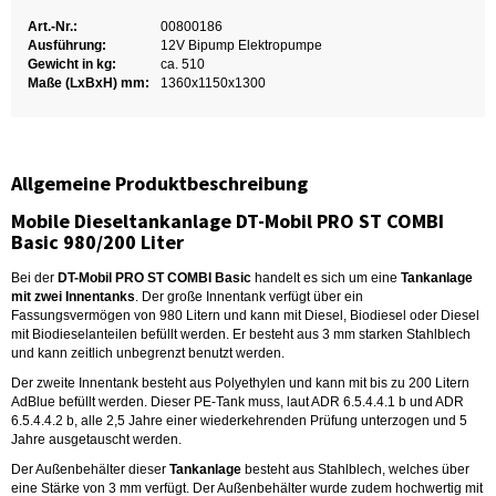
Art.-Nr.:
00800186
Ausführung:
12V Bipump Elektropumpe
Gewicht in kg:
ca. 510
Maße (LxBxH) mm:
1360x1150x1300
Allgemeine Produktbeschreibung
Mobile Dieseltankanlage DT-Mobil PRO ST COMBI
Basic 980/200 Liter
Bei der
DT-Mobil PRO ST COMBI Basic
handelt es sich um eine
Tankanlage
mit zwei Innentanks
. Der große Innentank verfügt über ein
Fassungsvermögen von 980 Litern und kann mit Diesel, Biodiesel oder Diesel
mit Biodieselanteilen befüllt werden. Er besteht aus 3 mm starken Stahlblech
und kann zeitlich unbegrenzt benutzt werden.
Der zweite Innentank besteht aus Polyethylen und kann mit bis zu 200 Litern
AdBlue befüllt werden. Dieser PE-Tank muss, laut ADR 6.5.4.4.1 b und ADR
6.5.4.4.2 b, alle 2,5 Jahre einer wiederkehrenden Prüfung unterzogen und 5
Jahre ausgetauscht werden.
Der Außenbehälter dieser
Tankanlage
besteht aus Stahlblech, welches über
eine Stärke von 3 mm verfügt. Der Außenbehälter wurde zudem hochwertig mit