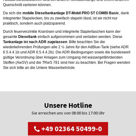
Querschnitt variieren können.
Da sich die
mobile Dieseltankanlage DT-Mobil PRO ST COMBI Basic
, dank
integrierter Stapelecken, bis zu zweifach stapeln lässt, ist sie nicht nur
praktisch, sondern auch platzsparend.
Durch feuerverzinkte Kranösen und integrierte Staplertaschen kann der
gesamte
Dieseltank
einfach aufgenommen und verladen werden. Diese
Tankanlage ist nach ADR zugelassen
. Bitte beachten Sie die
wiederkehrenden Prüfungen alle 2 ½ Jahre für den AdBlue-Tank (siehe ADR
6.5.4.4.1b und ADR 6.5.4.4.2b). Die ADR-Bedingungen sowie die bundesweit
gültige Verordnung über Anlagen zum Umgang mit wassergefährdenden
Stoffen (AwSV) und die TRwS 781 sind hier zu beachten. Bei Fragen wenden
Sie sich bitte an die Untere Wasserbehörde.
Unsere Hotline
Sie erreichen uns von 08:00 bis 17:00 Uhr
+49 02364 50499-0