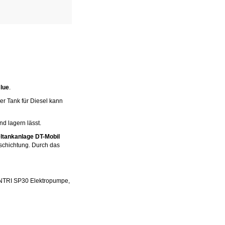
lue
.
er Tank für Diesel kann
d lagern lässt.
ltankanlage DT-Mobil
eschichtung. Durch das
CENTRI SP30 Elektropumpe,