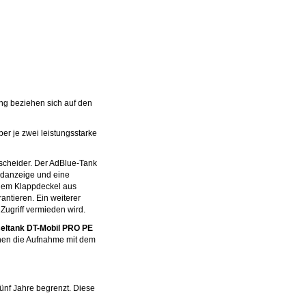
ng beziehen sich auf den
er je zwei leistungsstarke
bscheider. Der AdBlue-Tank
ndanzeige und eine
inem Klappdeckel aus
antieren. Ein weiterer
Zugriff vermieden wird.
seltank DT-Mobil PRO PE
chen die Aufnahme mit dem
fünf Jahre begrenzt. Diese