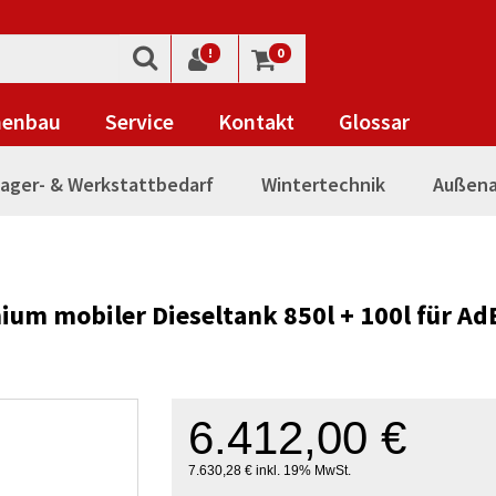
!
0
nenbau
Service
Kontakt
Glossar
ager- & Werkstattbedarf
Wintertechnik
Außena
um mobiler Dieseltank 850l + 100l für Ad
6.412,00 €
7.630,28 € inkl. 19% MwSt.