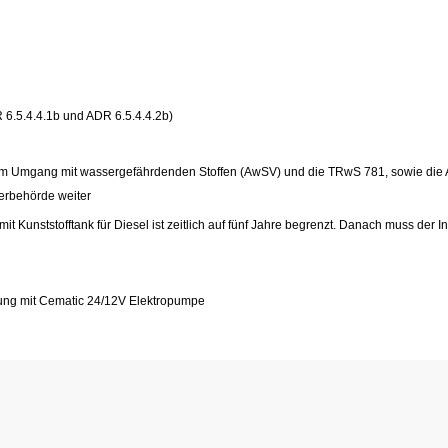
 6.5.4.4.1b und ADR 6.5.4.4.2b)
zum Umgang mit wassergefährdenden Stoffen (AwSV) und die TRwS 781, sowie di
serbehörde weiter
it Kunststofftank für Diesel ist zeitlich auf fünf Jahre begrenzt. Danach muss der 
ührung mit Cematic 24/12V Elektropumpe