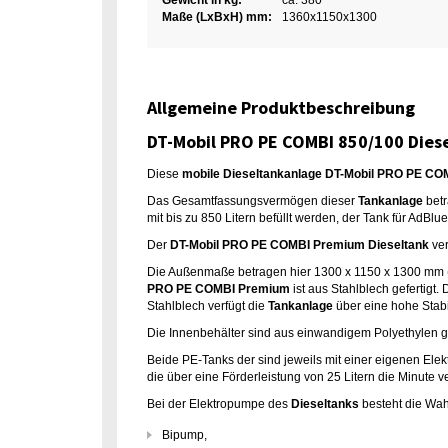
Gewicht in kg:
ca. 380
Maße (LxBxH) mm:
1360x1150x1300
Allgemeine Produktbeschreibung
DT-Mobil PRO PE COMBI 850/100 Dies
Diese
mobile Dieseltankanlage DT-Mobil PRO PE C
Das Gesamtfassungsvermögen dieser
Tankanlage
betr
mit bis zu 850 Litern befüllt werden, der Tank für AdBlue 
Der
DT-Mobil PRO PE COMBI Premium Dieseltank
ver
Die Außenmaße betragen hier 1300 x 1150 x 1300 mm (
PRO PE COMBI Premium
ist aus Stahlblech gefertig
Stahlblech verfügt die
Tankanlage
über eine hohe Stabil
Die Innenbehälter sind aus einwandigem Polyethylen g
Beide PE-Tanks der sind jeweils mit einer eigenen El
die über eine Förderleistung von 25 Litern die Minute ve
Bei der Elektropumpe des
Dieseltanks
besteht die Wah
Bipump,