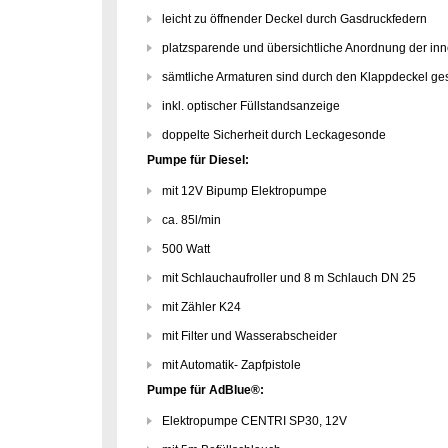
leicht zu öffnender Deckel durch Gasdruckfedern
platzsparende und übersichtliche Anordnung der in
sämtliche Armaturen sind durch den Klappdeckel ge
inkl. optischer Füllstandsanzeige
doppelte Sicherheit durch Leckagesonde
Pumpe für Diesel:
mit 12V Bipump Elektropumpe
ca. 85l/min
500 Watt
mit Schlauchaufroller und 8 m Schlauch DN 25
mit Zähler K24
mit Filter und Wasserabscheider
mit Automatik- Zapfpistole
Pumpe für AdBlue®:
Elektropumpe CENTRI SP30, 12V