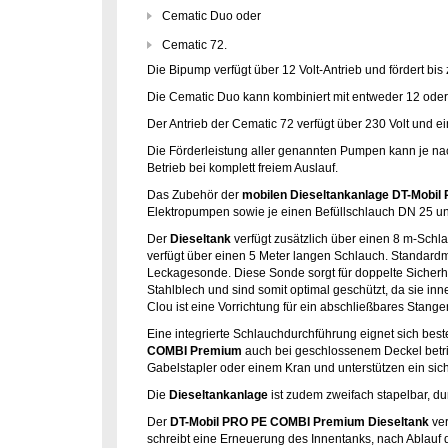
Cematic Duo oder
Cematic 72.
Die Bipump verfügt über 12 Volt-Antrieb und fördert bis 
Die Cematic Duo kann kombiniert mit entweder 12 oder 
Der Antrieb der Cematic 72 verfügt über 230 Volt und 
Die Förderleistung aller genannten Pumpen kann je na
Betrieb bei komplett freiem Auslauf.
Das Zubehör der
mobilen Dieseltankanlage DT-Mobi
Elektropumpen sowie je einen Befüllschlauch DN 25 und
Der
Dieseltank
verfügt zusätzlich über einen 8 m-Schl
verfügt über einen 5 Meter langen Schlauch. Standard
Leckagesonde. Diese Sonde sorgt für doppelte Sicherh
Stahlblech und sind somit optimal geschützt, da sie inn
Clou ist eine Vorrichtung für ein abschließbares Stang
Eine integrierte Schlauchdurchführung eignet sich be
COMBI Premium
auch bei geschlossenem Deckel betri
Gabelstapler oder einem Kran und unterstützen ein sic
Die
Dieseltankanlage
ist zudem zweifach stapelbar, du
Der
DT-Mobil PRO PE COMBI Premium
Dieseltank
ver
schreibt eine Erneuerung des Innentanks, nach Ablauf di