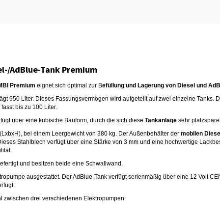
el-/AdBlue-Tank Premium
OMBI Premium
eignet sich optimal zur B
efüllung und Lagerung von Diesel und AdB
ägt 950 Liter. Dieses Fassungsvermögen wird aufgeteilt auf zwei einzelne Tanks. D
fasst bis zu 100 Liter.
fügt über eine kubische Bauform, durch die sich diese
Tankanlage
sehr platzsparen
LxbxH), bei einem Leergewicht von 380 kg. Der Außenbehälter der
mobilen Diese
t. Dieses Stahlblech verfügt über eine Stärke von 3 mm und eine hochwertige Lackb
ität.
efertigt und besitzen beide eine Schwallwand.
ektropumpe ausgestattet. Der AdBlue-Tank verfügt serienmäßig über eine 12 Volt 
rfügt.
l zwischen drei verschiedenen Elektropumpen: