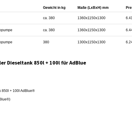
Gewicht in kg
Maße (LxBxH) mm
Pre
ca. 380
1360x1150x1300
6.4
ropumpe
ca. 380
1360x1150x1300
6.4
ropumpe
380
1300x1150x1300
6.2
r Dieseltank 850l + 100l für AdBlue
k 850l + 100l AdBlue®
dBlue®)