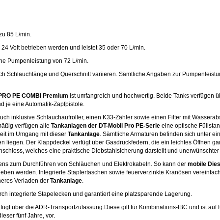
zu 85 L/min.
24 Volt betrieben werden und leistet 35 oder 70 L/min.
eine Pumpenleistung von 72 L/min.
ch Schlauchlänge und Querschnitt variieren. Sämtliche Angaben zur Pumpenleistu
l PRO PE COMBI Premium
ist umfangreich und hochwertig. Beide Tanks verfügen üb
 je eine Automatik-Zapfpistole.
auch inklusive Schlauchaufroller, einen K33-Zähler sowie einen Filter mit Wassera
mäßig verfügen alle
Tankanlagen der DT-Mobil Pro PE-Serie
eine optische Füllsta
eit im Umgang mit dieser
Tankanlage
. Sämtliche Armaturen befinden sich unter e
en liegen. Der Klappdeckel verfügt über Gasdruckfedern, die ein leichtes Öffnen gar
enschloss, welches eine praktische Diebstahlsicherung darstellt und unerwünschter 
stens zum Durchführen von Schläuchen und Elektrokabeln. So kann der
mobile Die
eben werden. Integrierte Staplertaschen sowie feuerverzinkte Kranösen vereinfa
heres Verladen der
Tankanlage
.
rch integrierte Stapelecken und garantiert eine platzsparende Lagerung.
fügt über die ADR-Transportzulassung.Diese gilt für Kombinations-IBC und ist auf 
eser fünf Jahre, vor.