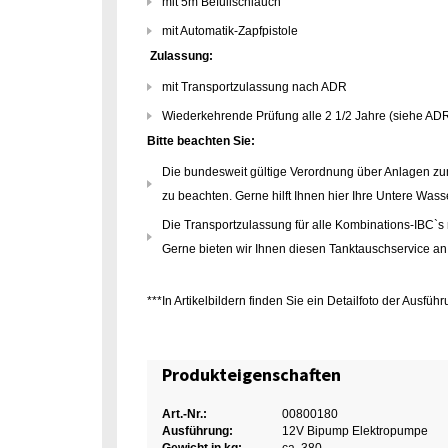
mit 5m Befüllschlauch
mit Automatik-Zapfpistole
Zulassung:
mit Transportzulassung nach ADR
Wiederkehrende Prüfung alle 2 1/2 Jahre (siehe ADR
Bitte beachten Sie:
Die bundesweit gültige Verordnung über Anlagen 
zu beachten. Gerne hilft Ihnen hier Ihre Untere Was
Die Transportzulassung für alle Kombinations-IBC`s m
Gerne bieten wir Ihnen diesen Tanktauschservice an
***In Artikelbildern finden Sie ein Detailfoto der Ausf
Produkteigenschaften
Art.-Nr.:
00800180
Ausführung:
12V Bipump Elektropumpe