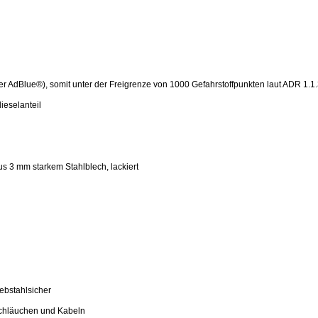
ter AdBlue®), somit unter der Freigrenze von 1000 Gefahrstoffpunkten laut ADR 1.1.
ieselanteil
s 3 mm starkem Stahlblech, lackiert
ebstahlsicher
Schläuchen und Kabeln