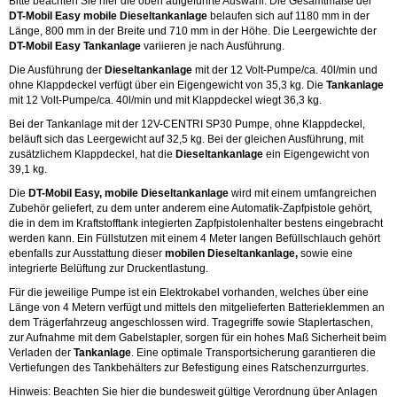
Bitte beachten Sie hier die oben aufgeführte Auswahl. Die Gesamtmaße der
DT-Mobil Easy mobile Dieseltankanlage
belaufen sich auf 1180 mm in der
Länge, 800 mm in der Breite und 710 mm in der Höhe. Die Leergewichte der
DT-Mobil Easy Tankanlage
variieren je nach Ausführung.
Die Ausführung der
Dieseltankanlage
mit der 12 Volt-Pumpe/ca. 40l/min und
ohne Klappdeckel verfügt über ein Eigengewicht von 35,3 kg. Die
Tankanlage
mit 12 Volt-Pumpe/ca. 40l/min und mit Klappdeckel wiegt 36,3 kg.
Bei der Tankanlage mit der 12V-CENTRI SP30 Pumpe, ohne Klappdeckel,
beläuft sich das Leergewicht auf 32,5 kg. Bei der gleichen Ausführung, mit
zusätzlichem Klappdeckel, hat die
Dieseltankanlage
ein Eigengewicht von
39,1 kg.
Die
DT-Mobil Easy, mobile Dieseltankanlage
wird mit einem umfangreichen
Zubehör geliefert, zu dem unter anderem eine Automatik-Zapfpistole gehört,
die in dem im Kraftstofftank integierten Zapfpistolenhalter bestens eingebracht
werden kann. Ein Füllstutzen mit einem 4 Meter langen Befüllschlauch gehört
ebenfalls zur Ausstattung dieser
mobilen Dieseltankanlage,
sowie eine
integrierte Belüftung zur Druckentlastung.
Für die jeweilige Pumpe ist ein Elektrokabel vorhanden, welches über eine
Länge von 4 Metern verfügt und mittels den mitgelieferten Batterieklemmen an
dem Trägerfahrzeug angeschlossen wird. Tragegriffe sowie Staplertaschen,
zur Aufnahme mit dem Gabelstapler, sorgen für ein hohes Maß Sicherheit beim
Verladen der
Tankanlage
. Eine optimale Transportsicherung garantieren die
Vertiefungen des Tankbehälters zur Befestigung eines Ratschenzurrgurtes.
Hinweis: Beachten Sie hier die bundesweit gültige Verordnung über Anlagen