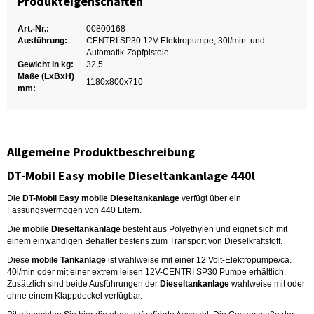
Produkteigenschaften
Art.-Nr.:
00800168
Ausführung:
CENTRI SP30 12V-Elektropumpe, 30l/min. und
Automatik-Zapfpistole
Gewicht in kg:
32,5
Maße (LxBxH)
1180x800x710
mm:
Allgemeine Produktbeschreibung
DT-Mobil Easy mobile Dieseltankanlage 440l
Die
DT-Mobil Easy mobile Dieseltankanlage
verfügt über ein
Fassungsvermögen von 440 Litern.
Die
mobile Dieseltankanlage
besteht aus Polyethylen und eignet sich mit
einem einwandigen Behälter bestens zum Transport von Dieselkraftstoff.
Diese
mobile Tankanlage
ist wahlweise mit einer 12 Volt-Elektropumpe/ca.
40l/min oder mit einer extrem leisen 12V-CENTRI SP30 Pumpe erhältlich.
Zusätzlich sind beide Ausführungen der
Dieseltankanlage
wahlweise mit oder
ohne einem Klappdeckel verfügbar.