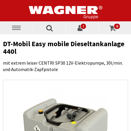
!
0
Toggle
navigation
DT-Mobil Easy mobile Dieseltankanlage
440l
mit extrem leiser CENTRI SP30 12V-Elektropumpe, 30l/min.
und Automatik-Zapfpistole