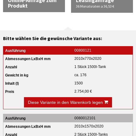
Online-Anfrage zum
Leasinganfrage
Produkt
36 Monatsraten a 36,53 €
Bitte wählen Sie die gewünsche Variante aus:
00800121
2010x770x2020
1 Stück 1500l-Tank
ca. 176
1500
2.754,00 €
Diese Variante in den Warenkorb legen
0080012101
2010x1570x2020
2 Stück 1500l-Tanks