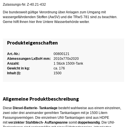
Zulassungs-Nr. Z-40.21-432
Die bundesweit gültige Verordnung über Anlagen zum Umgang mit
wassergefährdenden Stoffen (AwSV) und die TRwS 781 sind zu beachten.
Gerne hilft Ihnen hier Ihre Untere Wasserbehörde weiter.
Produkteigenschaften
Art.-Nr.:
00800121
Abmessungen LxBxH mm:
2010x770x2020
Anzahl:
1 Stück 1500l-Tank
Gewicht in kg:
ca. 176
Inhalt (l):
1500
Allgemeine Produktbeschreibung
Diese
Diesel-Batterie- Tankanlage
besteht wahlweise aus einem einzelnen,
zwei oder drei aneinander gereihten Tankanlagen mit je 1500 Litern
Fassungsvermögen. Die einzelnen UNI-Tankanlagen sind aus HDPE
mit
verzinkter Stahlblech- Auffangwanne
somit
doppelwandig
. Die UNI-