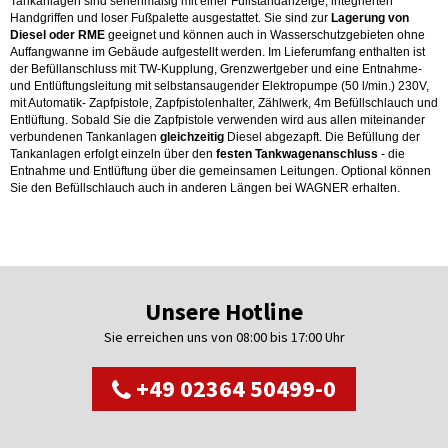
Tankanlagen sind serienmäßig mit einer Füllstandanzeige, integrierten
Handgriffen und loser Fußpalette ausgestattet. Sie sind zur
Lagerung von
Diesel oder RME
geeignet und können auch in Wasserschutzgebieten ohne
Auffangwanne im Gebäude aufgestellt werden. Im Lieferumfang enthalten ist
der Befüllanschluss mit TW-Kupplung, Grenzwertgeber und eine Entnahme-
und Entlüftungsleitung mit selbstansaugender Elektropumpe (50 l/min.) 230V,
mit Automatik- Zapfpistole, Zapfpistolenhalter, Zählwerk, 4m Befüllschlauch und
Entlüftung. Sobald Sie die Zapfpistole verwenden wird aus allen miteinander
verbundenen Tankanlagen
gleichzeitig
Diesel abgezapft. Die Befüllung der
Tankanlagen erfolgt einzeln über den
festen Tankwagenanschluss
- die
Entnahme und Entlüftung über die gemeinsamen Leitungen. Optional können
Sie den Befüllschlauch auch in anderen Längen bei WAGNER erhalten.
Unsere Hotline
Sie erreichen uns von 08:00 bis 17:00 Uhr
+49 02364 50499-0