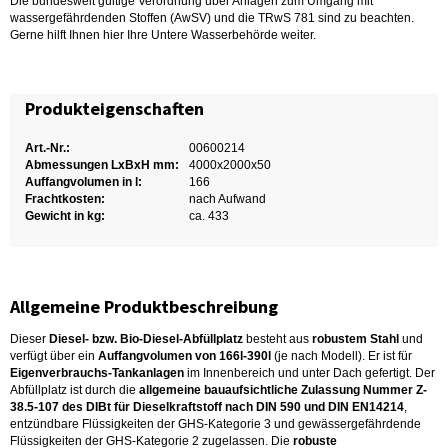
Die bundesweit gültige Verordnung über Anlagen zum Umgang mit
wassergefährdenden Stoffen (AwSV) und die TRwS 781 sind zu beachten.
Gerne hilft Ihnen hier Ihre Untere Wasserbehörde weiter.
Produkteigenschaften
Art.-Nr.:
00600214
Abmessungen LxBxH mm:
4000x2000x50
Auffangvolumen in l:
166
Frachtkosten:
nach Aufwand
Gewicht in kg:
ca. 433
Allgemeine Produktbeschreibung
Dieser
Diesel- bzw. Bio-Diesel-Abfüllplatz
besteht aus
robustem Stahl
und
verfügt über ein
Auffangvolumen von 166l-390l
(je nach Modell). Er ist für
Eigenverbrauchs-Tankanlagen
im Innenbereich und unter Dach gefertigt. Der
Abfüllplatz ist durch die
allgemeine bauaufsichtliche Zulassung Nummer Z-
38.5-107 des DIBt für Dieselkraftstoff nach DIN 590 und DIN EN14214
,
entzündbare Flüssigkeiten der GHS-Kategorie 3 und gewässergefährdende
Flüssigkeiten der GHS-Kategorie 2 zugelassen. Die
robuste