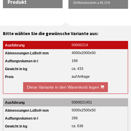
Produkt
36 Monatsraten a 43,13 €
Bitte wählen Sie die gewünsche Variante aus:
00600214
4000x2000x50
166
ca. 433
auf Anfrage
Diese Variante in den Warenkorb legen
0060021401
5000x2500x50
266
ca. 636