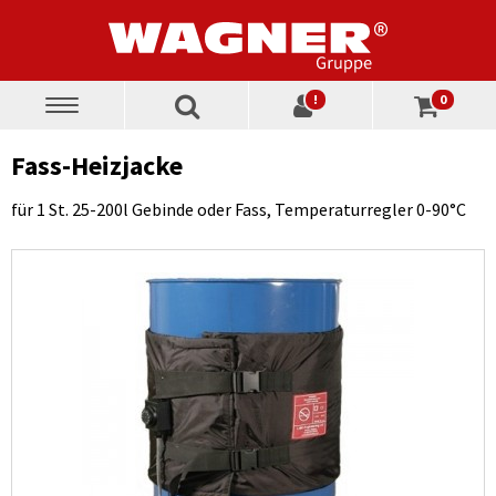
!
0
Toggle
navigation
Fass-Heizjacke
für 1 St. 25-200l Gebinde oder Fass, Temperaturregler 0-90°C