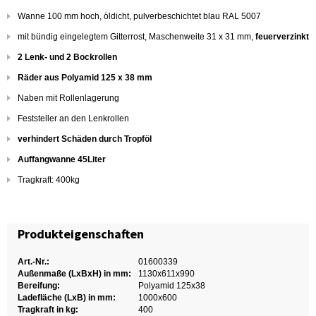
Wanne 100 mm hoch, öldicht, pulverbeschichtet blau RAL 5007
mit bündig eingelegtem Gitterrost, Maschenweite 31 x 31 mm,
feuerverzinkt
2 Lenk- und 2 Bockrollen
Räder aus Polyamid 125 x 38 mm
Naben mit Rollenlagerung
Feststeller an den Lenkrollen
verhindert Schäden durch Tropföl
Auffangwanne 45Liter
Tragkraft: 400kg
Produkteigenschaften
Art.-Nr.:
01600339
Außenmaße (LxBxH) in mm:
1130x611x990
Bereifung:
Polyamid 125x38
Ladefläche (LxB) in mm:
1000x600
Tragkraft in kg:
400