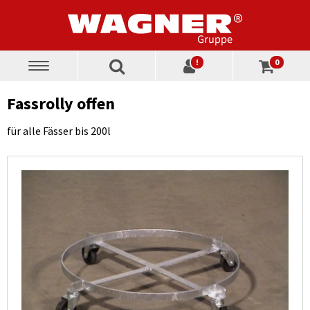
!
0
Toggle
navigation
Fassrolly offen
für alle Fässer bis 200l