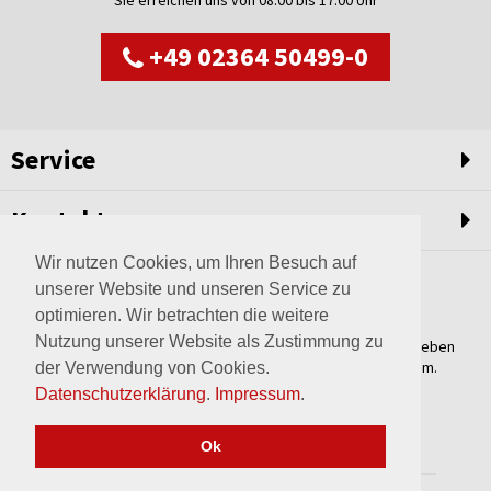
Sie erreichen uns von 08:00 bis 17:00 Uhr
+49 02364 50499-0
Service
Kontakt
Wir nutzen Cookies, um Ihren Besuch auf
unserer Website und unseren Service zu
optimieren. Wir betrachten die weitere
Nutzung unserer Website als Zustimmung zu
Weltweit setzen wir unsere Erfahrungswerte und unser Streben
nach innovativen Lösungen in unvergleichliche Anlagen um.
der Verwendung von Cookies.
Erfahren Sie mehr über uns.
Datenschutzerklärung
.
Impressum
.
mehr über Wagner
Ok
2017 © wagner-haltern.de