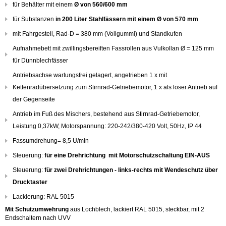
für Behälter mit einem
Ø von 560/600 mm
für Substanzen
in 200 Liter Stahlfässern mit einem Ø von 570 mm
mit Fahrgestell, Rad-D = 380 mm (Vollgummi) und Standkufen
Aufnahmebett mit zwillingsbereiften Fassrollen aus Vulkollan Ø = 125 mm
für Dünnblechfässer
Antriebsachse wartungsfrei gelagert, angetrieben 1 x mit
Kettenradübersetzung zum Stirnrad-Getriebemotor, 1 x als loser Antrieb auf
der Gegenseite
Antrieb im Fuß des Mischers, bestehend aus Stirnrad-Getriebemotor,
Leistung 0,37kW, Motorspannung: 220-242/380-420 Volt, 50Hz, IP 44
Fassumdrehung= 8,5 U/min
Steuerung:
für eine Drehrichtung mit Motorschutzschaltung EIN-AUS
Steuerung:
für zwei Drehrichtungen - links-rechts mit Wendeschutz über
Drucktaster
Lackierung: RAL 5015
Mit Schutzumwehrung
aus Lochblech, lackiert RAL 5015, steckbar, mit 2
Endschaltern nach UVV