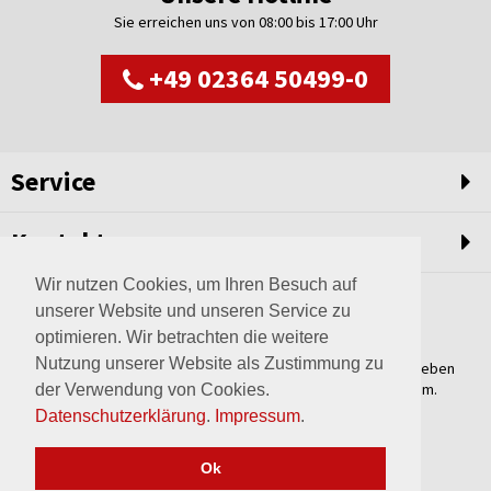
Sie erreichen uns von 08:00 bis 17:00 Uhr
+49 02364 50499-0
Service
Kontakt
Wir nutzen Cookies, um Ihren Besuch auf
unserer Website und unseren Service zu
optimieren. Wir betrachten die weitere
Nutzung unserer Website als Zustimmung zu
Weltweit setzen wir unsere Erfahrungswerte und unser Streben
nach innovativen Lösungen in unvergleichliche Anlagen um.
der Verwendung von Cookies.
Erfahren Sie mehr über uns.
Datenschutzerklärung
.
Impressum
.
mehr über Wagner
Ok