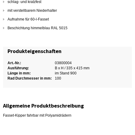
schlag- und kratzfest
mit verstellbarem Niederhalter
Aufnahme für 60-l-Fasset
Beschichtung himmelblau RAL 5015
Produkteigenschaften
Art.-Nr.:
03800004
Ausführung:
B x H / 335 x 415 mm
Länge in mm:
im Stand 900
Rad Durchmesser in mm:
100
Allgemeine Produktbeschreibung
Fasset-Kipper fahrbar mit Polyamidrädern