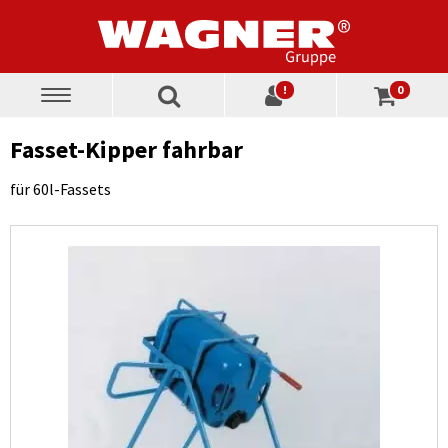
!
0
Toggle
navigation
Fasset-Kipper fahrbar
für 60l-Fassets