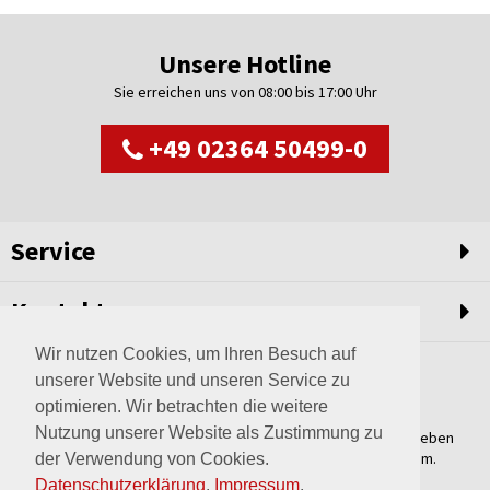
Unsere Hotline
Sie erreichen uns von 08:00 bis 17:00 Uhr
+49 02364 50499-0
Service
Kontakt
Wir nutzen Cookies, um Ihren Besuch auf
unserer Website und unseren Service zu
optimieren. Wir betrachten die weitere
Nutzung unserer Website als Zustimmung zu
Weltweit setzen wir unsere Erfahrungswerte und unser Streben
nach innovativen Lösungen in unvergleichliche Anlagen um.
der Verwendung von Cookies.
Erfahren Sie mehr über uns.
Datenschutzerklärung
.
Impressum
.