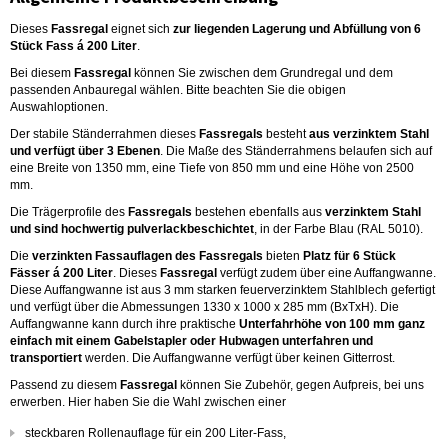
Dieses
Fassregal
eignet sich
zur liegenden Lagerung und Abfüllung von 6
Stück Fass á 200 Liter
.
Bei diesem
Fassregal
können Sie zwischen dem Grundregal und dem
passenden Anbauregal wählen. Bitte beachten Sie die obigen
Auswahloptionen.
Der stabile Ständerrahmen dieses
Fassregals
besteht
aus verzinktem Stahl
und verfügt über 3 Ebenen
. Die Maße des Ständerrahmens belaufen sich auf
eine Breite von 1350 mm, eine Tiefe von 850 mm und eine Höhe von 2500
mm.
Die Trägerprofile des
Fassregals
bestehen ebenfalls aus
verzinktem Stahl
und sind hochwertig pulverlackbeschichtet
, in der Farbe Blau (RAL 5010).
Die
verzinkten Fassauflagen des Fassregals
bieten
Platz für 6 Stück
Fässer á 200 Liter
. Dieses
Fassregal
verfügt zudem über eine Auffangwanne.
Diese Auffangwanne ist aus 3 mm starken feuerverzinktem Stahlblech gefertigt
und verfügt über die Abmessungen 1330 x 1000 x 285 mm (BxTxH). Die
Auffangwanne kann durch ihre praktische
Unterfahrhöhe von 100 mm ganz
einfach mit einem Gabelstapler oder Hubwagen unterfahren
und
transportiert
werden. Die Auffangwanne verfügt über keinen Gitterrost.
Passend zu diesem
Fassregal
können Sie Zubehör, gegen Aufpreis, bei uns
erwerben. Hier haben Sie die Wahl zwischen einer
steckbaren Rollenauflage für ein 200 Liter-Fass,