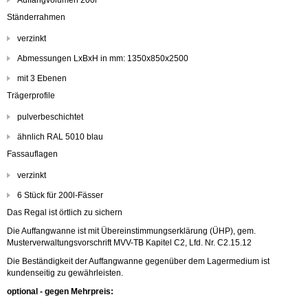
Auffangvolumen 200l
Ständerrahmen
verzinkt
Abmessungen LxBxH in mm: 1350x850x2500
mit 3 Ebenen
Trägerprofile
pulverbeschichtet
ähnlich RAL 5010 blau
Fassauflagen
verzinkt
6 Stück für 200l-Fässer
Das Regal ist örtlich zu sichern
Die Auffangwanne ist mit
Übereinstimmungserklärung (ÜHP), g
em.
Musterverwaltungsvorschrift MVV-TB
Kapitel C2, Lfd. Nr. C2.15.12
Die Beständigkeit der Auffangwanne gegenüber dem Lagermedium ist
kundenseitig zu gewährleisten.
optional - gegen Mehrpreis: