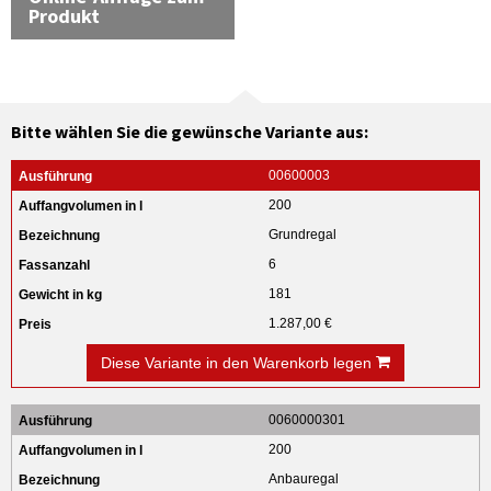
Produkt
Bitte wählen Sie die gewünsche Variante aus:
00600003
200
Grundregal
6
181
1.287,00 €
Diese Variante in den Warenkorb legen
0060000301
200
Anbauregal