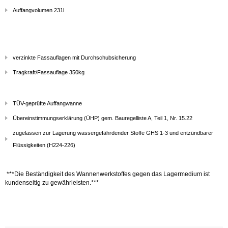
Auffangvolumen 231l
verzinkte Fassauflagen mit Durchschubsicherung
Tragkraft/Fassauflage 350kg
TÜV-geprüfte Auffangwanne
Übereinstimmungserklärung (ÜHP) gem. Bauregelliste A, Teil 1, Nr. 15.22
zugelassen zur Lagerung wassergefährdender Stoffe GHS 1-3 und entzündbarer
Flüssigkeiten (H224-226)
***Die Beständigkeit des Wannenwerkstoffes gegen das Lagermedium ist
kundenseitig zu gewährleisten.***