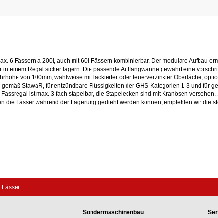
x. 6 Fässern a 200l, auch mit 60l-Fässern kombinierbar. Der modulare Aufbau ermö
er in einem Regal sicher lagern. Die passende Auffangwanne gewährt eine vorschr
hrhöhe von 100mm, wahlweise mit lackierter oder feuerverzinkter Oberläche, optio
HP) gemäß StawaR, für entzündbare Flüssigkeiten der GHS-Kategorien 1-3 und für
Fassregal ist max. 3-fach stapelbar, die Stapelecken sind mit Kranösen versehen
lten die Fässer während der Lagerung gedreht werden können, empfehlen wir die s
l Fässer
Sondermaschinenbau
Ser