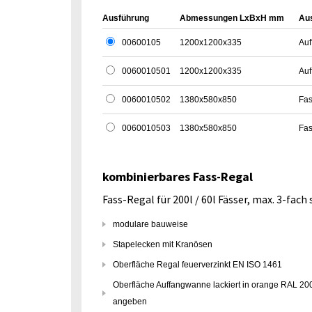
Ausführung
Abmessungen LxBxH mm
Au
00600105
1200x1200x335
Au
0060010501
1200x1200x335
Au
0060010502
1380x580x850
Fas
0060010503
1380x580x850
Fas
kombinierbares Fass-Regal
Fass-Regal für 200l / 60l Fässer, max. 3-fach
modulare bauweise
Stapelecken mit Kranösen
Oberfläche Regal feuerverzinkt EN ISO 1461
Oberfläche Auffangwanne lackiert in orange RAL 200
angeben