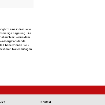
glicht eine individuelle
iftsmäßige Lagerung. Die
nal auch mit verzinktem
 gewässergefährdende
. Je Ebene können Sie 2
teckbaren Rollenauflagen
vice
Kontakt