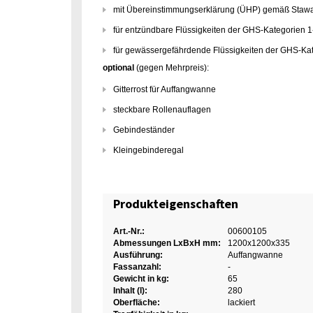
mit Übereinstimmungserklärung (ÜHP) gemäß Staw
für entzündbare Flüssigkeiten der GHS-Kategorien 1
für gewässergefährdende Flüssigkeiten der GHS-Kat
optional
(gegen Mehrpreis):
Gitterrost für Auffangwanne
steckbare Rollenauflagen
Gebindeständer
Kleingebinderegal
Produkteigenschaften
Art.-Nr.:
00600105
Abmessungen LxBxH mm:
1200x1200x335
Ausführung:
Auffangwanne
Fassanzahl:
-
Gewicht in kg:
65
Inhalt (l):
280
Oberfläche:
lackiert