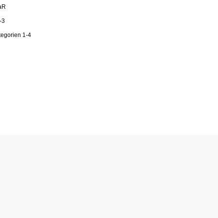
aR
-3
egorien 1-4