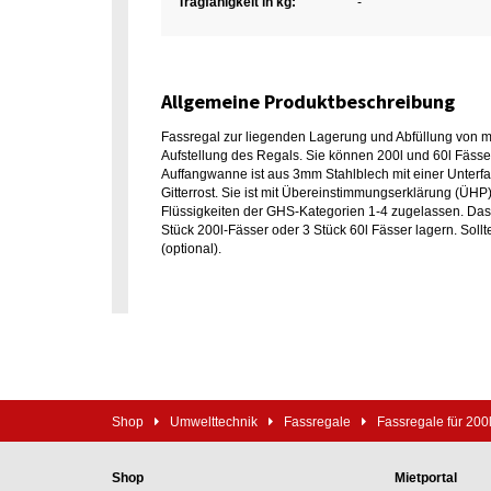
Tragfähigkeit in kg:
-
Allgemeine Produktbeschreibung
Fassregal zur liegenden Lagerung und Abfüllung von ma
Aufstellung des Regals. Sie können 200l und 60l Fäss
Auffangwanne ist aus 3mm Stahlblech mit einer Unterfa
Gitterrost. Sie ist mit Übereinstimmungserklärung (Ü
Flüssigkeiten der GHS-Kategorien 1-4 zugelassen. Das 
Stück 200l-Fässer oder 3 Stück 60l Fässer lagern. Sol
(optional).
Shop
Umwelttechnik
Fassregale
Fassregale für 200
Shop
Mietportal