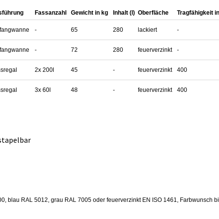
sführung
Fassanzahl
Gewicht in kg
Inhalt (l)
Oberfläche
Tragfähigkeit i
ffangwanne
-
65
280
lackiert
-
ffangwanne
-
72
280
feuerverzinkt
-
sregal
2x 200l
45
-
feuerverzinkt
400
sregal
3x 60l
48
-
feuerverzinkt
400
 stapelbar
0, blau RAL 5012, grau RAL 7005 oder feuerverzinkt EN ISO 1461, Farbwunsch bit