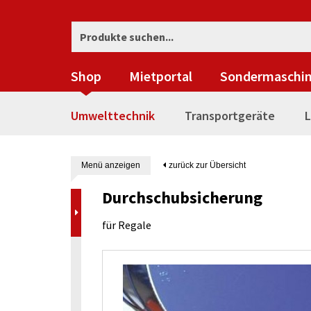
Shop
Mietportal
Sondermaschi
Umwelttechnik
Transportgeräte
L
Menü anzeigen
zurück zur Übersicht
Durchschubsicherung
für Regale