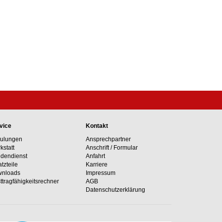
vice
Kontakt
ulungen
Ansprechpartner
kstatt
Anschrift / Formular
dendienst
Anfahrt
atzteile
Karriere
nloads
Impressum
ttragfähig­keits­rechner
AGB
Datenschutzerklärung