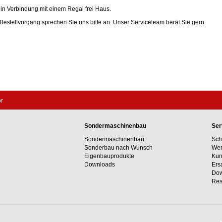
r in Verbindung mit einem Regal frei Haus.
estellvorgang sprechen Sie uns bitte an. Unser Serviceteam berät Sie gern.
ör
Sondermaschinenbau
Ser
Sondermaschinenbau
Sch
Sonderbau nach Wunsch
Wer
Eigenbauprodukte
Kun
Downloads
Ers
Dow
Res