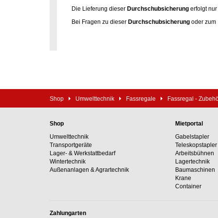
Die Lieferung dieser
Durchschubsicherung
erfolgt nu
Bei Fragen zu dieser
Durchschubsicherung
oder zum B
Shop
Umwelttechnik
Fassregale
Fassregal - Zubeh
Shop
Mietportal
Umwelttechnik
Gabelstapler
Transportgeräte
Teleskopstapler
Lager- & Werkstattbedarf
Arbeitsbühnen
Wintertechnik
Lagertechnik
Außenanlagen & Agrartechnik
Baumaschinen
Krane
Container
Zahlungarten