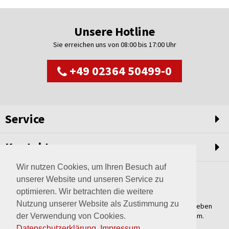
Unsere Hotline
Sie erreichen uns von 08:00 bis 17:00 Uhr
+49 02364 50499-0
Service
Kontakt
Wir nutzen Cookies, um Ihren Besuch auf
unserer Website und unseren Service zu
optimieren. Wir betrachten die weitere
Nutzung unserer Website als Zustimmung zu
Weltweit setzen wir unsere Erfahrungswerte und unser Streben
nach innovativen Lösungen in unvergleichliche Anlagen um.
der Verwendung von Cookies.
Erfahren Sie mehr über uns.
Datenschutzerklärung
.
Impressum
.