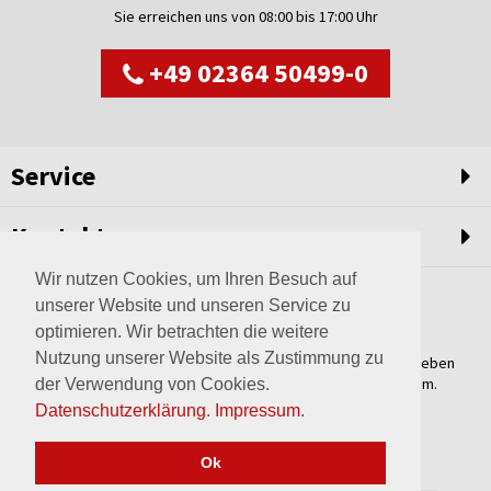
Sie erreichen uns von 08:00 bis 17:00 Uhr
+49 02364 50499-0
Service
Kontakt
Wir nutzen Cookies, um Ihren Besuch auf
unserer Website und unseren Service zu
optimieren. Wir betrachten die weitere
Nutzung unserer Website als Zustimmung zu
Weltweit setzen wir unsere Erfahrungswerte und unser Streben
nach innovativen Lösungen in unvergleichliche Anlagen um.
der Verwendung von Cookies.
Erfahren Sie mehr über uns.
Datenschutzerklärung
.
Impressum
.
mehr über Wagner
Ok