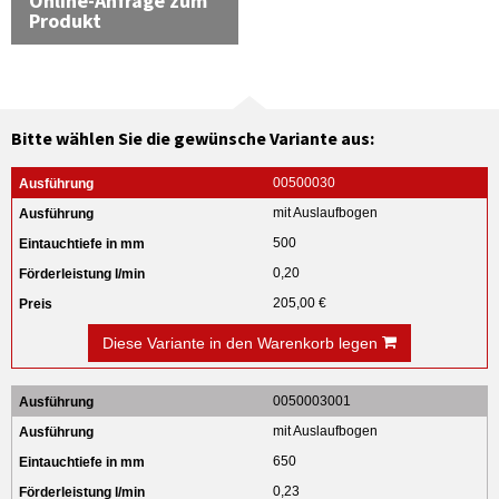
Online-Anfrage zum
Produkt
Bitte wählen Sie die gewünsche Variante aus:
00500030
mit Auslaufbogen
500
0,20
205,00 €
Diese Variante in den Warenkorb legen
0050003001
mit Auslaufbogen
650
0,23