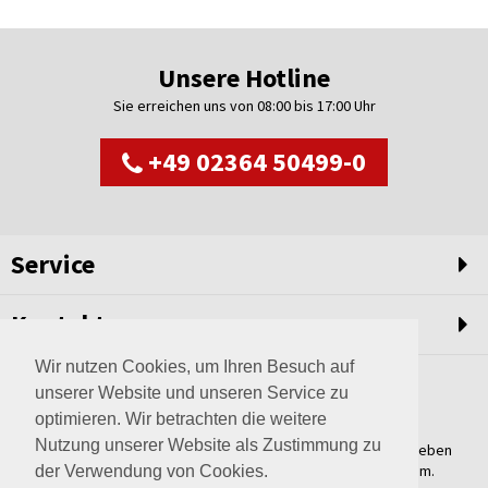
Unsere Hotline
Sie erreichen uns von 08:00 bis 17:00 Uhr
+49 02364 50499-0
Service
Kontakt
Wir nutzen Cookies, um Ihren Besuch auf
unserer Website und unseren Service zu
optimieren. Wir betrachten die weitere
Nutzung unserer Website als Zustimmung zu
Weltweit setzen wir unsere Erfahrungswerte und unser Streben
nach innovativen Lösungen in unvergleichliche Anlagen um.
der Verwendung von Cookies.