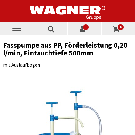
!
0
Toggle
navigation
Fasspumpe aus PP, Förderleistung 0,20
l/min, Eintauchtiefe 500mm
mit Auslaufbogen