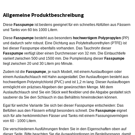
Allgemeine Produktbeschreibung
Diese
Fasspumpe
ist bestens geeignet für ein schnelles Abfüllen aus Fässern
und Tanks von 60 bis 1000 Litern.
Diese
Fasspumpe
besteht aus besonders
hochwertigem Polypropylen
(PP)
und dadurch sehr robust. Eine Dichtung aus Polytetrafluorethylen (PTFE) ist
bei dieser Fasspumpe ebenfalls vorhanden. Das Tauchrohr dieser
Fasspumpe
verfügt über einen Durchmesser von 32 mm. Die Eintauchtiefe
variiert zwischen 500 und 1500 mm. Die Pumpleistung dieser
Fasspumpe
liegt zwischen 20 und 30 Litern pro Minute.
Zudem ist die
Fasspumpe
, je nach Modell, mit einem Auslaufbogen oder
einem Auslaufschlauch mit Hahn ausgestattet. Der Auslaufbogen besteht aus
hochwertigem Polyvinylchlorid (PVC) und ist 1,2 m lang. Dieser Auslaufbogen
ermöglicht ein präzises Abgeben der gewünschten Menge. Mit dem
Auslaufschlauch sind Sie ein Stück weit flexibler und die Abgabe gestaltet sich
sauberer da Sie den Schlauch in das Behältnis hineinstecken können.
Egal für welche Variante Sie sich bei dieser Fasspumpe entscheiden: Das
Befüllen aus den Fässern erfolgt besonders schnell. Die
Fasspumpe
eignet
sich für alle herkömmlichen Fässer und Tanks mit einem Fassungsvermögen
von 60 - 1000 Litern.
Die verschiedenen Ausführungen finden Sie in den Eigenschaften oben auf
dieser Seite. Bitte beachten Sie die Auswahloptionen im Bestellvorgang, damit