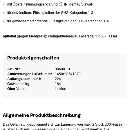
mit Übereinstimmungserklärung (ÜHP) gemäß StawaR
für entzündbare Flüssigkeiten der GHS-Kategorien 1-3
für gewässergefährdende Flüssigkeiten der GHS-Kategorien 1-4
optional
(gegen Mehrpreis): Kleingebinderegal, Fassregal für 60l-Fässer
Produkteigenschaften
Art.-Nr.:
00600111
Abmessungen LxBxH mm:
1450x815x1370
Auffangvolumen in l:
224
Gewicht in kg:
184
Oberfläche:
lackiert
Allgemeine Produktbeschreibung
Das Gefahrstoffdepot eignet sich zur Lagerung von max. 2 Stück 200l-Fässern,
ist aber auch mit 60l-Fässern oder Kleingebinden kombinierbar. Die