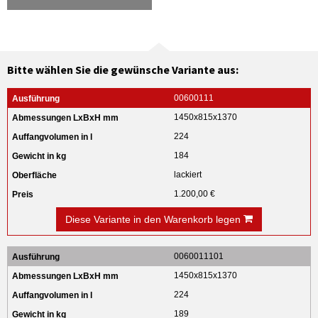
Bitte wählen Sie die gewünsche Variante aus:
00600111
1450x815x1370
224
184
lackiert
1.200,00 €
Diese Variante in den Warenkorb legen
0060011101
1450x815x1370
224
189