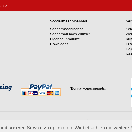
& Co.
Sondermaschinenbau
Ser
Sondermaschinenbau
Sch
Sonderbau nach Wunsch
Wer
Eigenbauprodukte
Kun
Downloads
Ers
Dow
Res
*Bonität vorausgesetzt
 Erfahrungswerte und unser Streben nach innovativen Lösungen in unvergleichlich
 uns.
mehr über Wagner
nd unseren Service zu optimieren. Wir betrachten die weitere