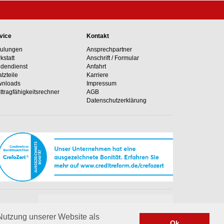
vice
Kontakt
ulungen
Ansprechpartner
kstatt
Anschrift / Formular
dendienst
Anfahrt
atzteile
Karriere
nloads
Impressum
ttragfähig­keits­rechner
AGB
Datenschutzerklärung
Unsere Hotline
e Anlagen
+49 02364 50499-0
 Nutzung unserer Website als
Ok