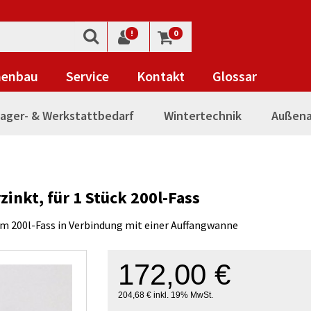
!
0
nenbau
Service
Kontakt
Glossar
ager- & Werkstattbedarf
Wintertechnik
Außena
zinkt, für 1 Stück 200l-Fass
em 200l-Fass in Verbindung mit einer Auffangwanne
172,00 €
204,68 € inkl. 19% MwSt.