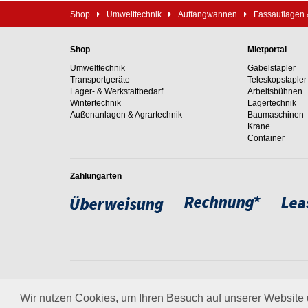
Shop
Umwelttechnik
Auffangwannen
Fassauflagen 
Shop
Mietportal
Umwelttechnik
Gabelstapler
Transportgeräte
Teleskopstapler
Lager- & Werkstattbedarf
Arbeitsbühnen
Wintertechnik
Lagertechnik
Außenanlagen & Agrartechnik
Baumaschinen
Krane
Container
Zahlungarten
Weltweit setzen wir unsere
um. Erfahren Sie mehr über
Wir nutzen Cookies, um Ihren Besuch auf unserer Website u