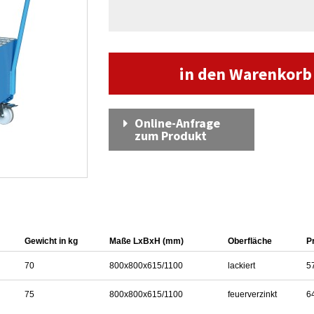
in den Warenkor
Online-Anfrage
zum Produkt
Gewicht in kg
Maße LxBxH (mm)
Oberfläche
P
70
800x800x615/1100
lackiert
5
75
800x800x615/1100
feuerverzinkt
6