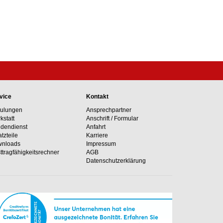
vice
Kontakt
ulungen
Ansprechpartner
kstatt
Anschrift / Formular
dendienst
Anfahrt
atzteile
Karriere
nloads
Impressum
ttragfähig­keits­rechner
AGB
Datenschutzerklärung