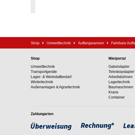
Shop
Umwelttechnik
Auffangwannen
Fahrbare Auf
Shop
Mietportal
Umwelttechnik
Gabelstapler
Transportgeräte
Teleskopstapler
Lager- & Werkstattbedarf
Arbeitsbühnen
Wintertechnik
Lagertechnik
Außenanlagen & Agrartechnik
Baumaschinen
Krane
Container
Zahlungarten