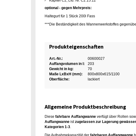
Kapitel C2, Lfd. Nr. C2.15.12
optional - gegen Mehrpreis:
Haltegurt für 1 Stück 200l Fass
***Die Beständigkeit des Wannenwerkstoffes gegenübe
Produkteigenschaften
Art.-Nr.:
00600027
Auffangvolumen in l:
203
Gewicht in kg:
70
Maße LxBxH (mm):
800x800x615/1100
Oberfläche:
lackiert
Allgemeine Produktbeschreibung
Diese
fahrbare Auffangwanne
verfügt über Rollen sow
Auffangwanne
ist
zugelassen zur Lagerung gewässerg
Kategorien 1-3
.
Die Aufnahmekapazität der
fahrbaren Auffangwanne
b