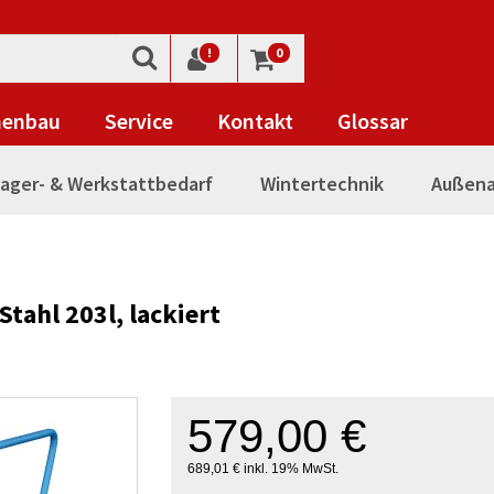
!
0
nenbau
Service
Kontakt
Glossar
ager- & Werkstattbedarf
Wintertechnik
Außena
tahl 203l, lackiert
579,00 €
689,01 € inkl. 19% MwSt.