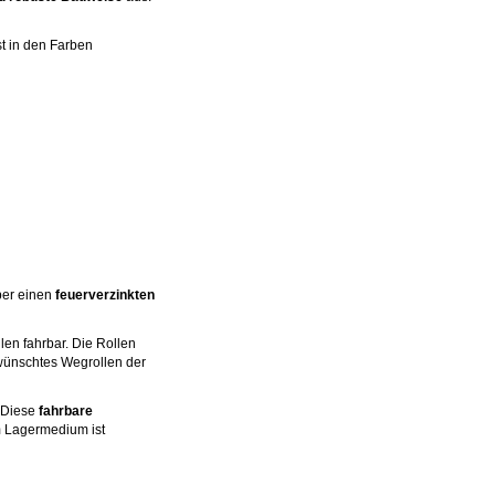
st in den Farben
ber einen
feuerverzinkten
en fahrbar. Die Rollen
ünschtes Wegrollen der
 Diese
fahrbare
Lagermedium ist