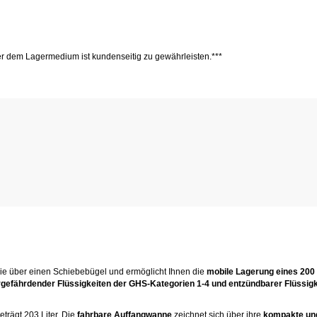
r dem Lagermedium ist kundenseitig zu gewährleisten.***
ie über einen Schiebebügel und ermöglicht Ihnen die
mobile Lagerung eines 200 
efährdender Flüssigkeiten der GHS-Kategorien 1-4 und entzündbarer Flüssig
eträgt 203 Liter. Die
fahrbare Auffangwanne
zeichnet sich über ihre
kompakte un