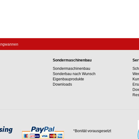
fangwannen
Sondermaschinenbau
Ser
Sondermaschinenbau
Sch
Sonderbau nach Wunsch
Wer
Eigenbauprodukte
Kun
Downloads
Ers
Dow
Res
*Bonität vorausgesetzt