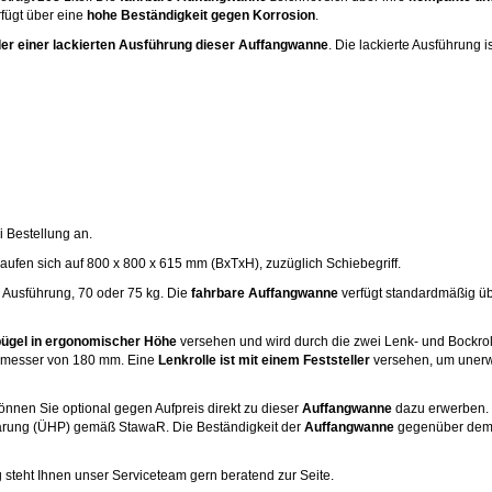
fügt über eine
hohe Beständigkeit gegen Korrosion
.
er einer lackierten Ausführung dieser Auffangwanne
. Die lackierte Ausführung i
i Bestellung an.
aufen sich auf 800 x 800 x 615 mm (BxTxH), zuzüglich Schiebegriff.
h Ausführung, 70 oder 75 kg. Die
fahrbare Auffangwanne
verfügt standardmäßig ü
bügel in ergonomischer Höhe
versehen und wird durch die zwei Lenk- und Bockroll
hmesser von 180 mm. Eine
Lenkrolle ist mit einem Feststeller
versehen, um unerw
önnen Sie optional gegen Aufpreis direkt zu dieser
Auffangwanne
dazu erwerben.
ärung (ÜHP) gemäß StawaR. Die Beständigkeit der
Auffangwanne
gegenüber dem 
steht Ihnen unser Serviceteam gern beratend zur Seite.