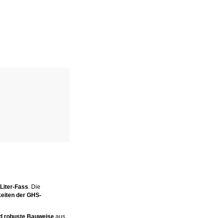
Liter-Fass
. Die
keiten der GHS-
d robuste Bauweise
aus.