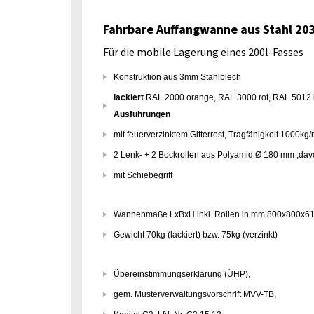
Fahrbare Auffangwanne aus Stahl 203l,
Für die mobile Lagerung eines 200l-Fasses
Konstruktion aus 3mm Stahlblech
lackiert
RAL 2000 orange, RAL 3000 rot, RAL 5012 b
Ausführungen
mit feuerverzinktem Gitterrost, Tragfähigkeit 1000kg/
2 Lenk- + 2 Bockrollen aus Polyamid Ø 180 mm ,dav
mit Schiebegriff
Wannenmaße LxBxH inkl. Rollen in mm 800x800x615
Gewicht 70kg (lackiert) bzw. 75kg (verzinkt)
Übereinstimmungserklärung (ÜHP),
ge
m. Musterverwaltungsvorschrift MVV-TB,