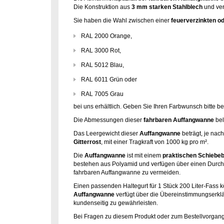
Die Konstruktion aus
3 mm starken Stahlblech
und ver
Sie haben die Wahl zwischen einer
feuerverzinkten od
RAL 2000 Orange,
RAL 3000 Rot,
RAL 5012 Blau,
RAL 6011 Grün oder
RAL 7005 Grau
bei uns erhältlich. Geben Sie Ihren Farbwunsch bitte be
Die Abmessungen dieser
fahrbaren Auffangwanne
bel
Das Leergewicht dieser
Auffangwanne
beträgt, je nac
Gitterrost
, mit einer Tragkraft von 1000 kg pro m².
Die
Auffangwanne
ist mit einem
praktischen Schiebe
bestehen aus Polyamid und verfügen über einen Durc
fahrbaren Auffangwanne zu vermeiden.
Einen passenden Haltegurt für 1 Stück 200 Liter-Fass k
Auffangwanne
verfügt über die Übereinstimmungserkl
kundenseitig zu gewährleisten.
Bei Fragen zu diesem Produkt oder zum Bestellvorgang 