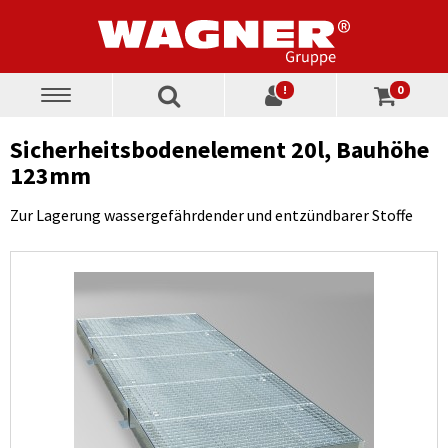
!
0
Toggle
navigation
Sicherheitsbodenelement 20l, Bauhöhe
123mm
Zur Lagerung wassergefährdender und entzündbarer Stoffe