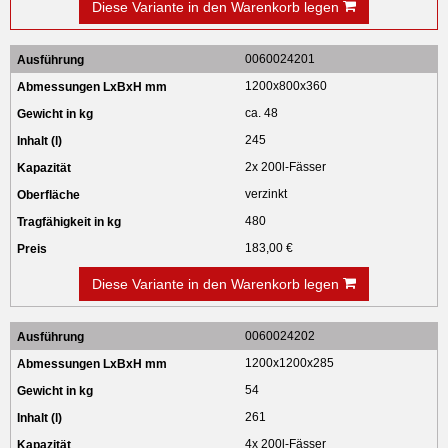
Diese Variante in den Warenkorb legen
0060024201
1200x800x360
ca. 48
245
2x 200l-Fässer
verzinkt
480
183,00 €
Diese Variante in den Warenkorb legen
0060024202
1200x1200x285
54
261
4x 200l-Fässer