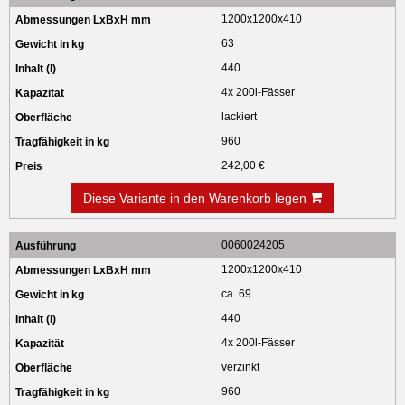
1200x1200x410
63
440
4x 200l-Fässer
lackiert
960
242,00 €
Diese Variante in den Warenkorb legen
0060024205
1200x1200x410
ca. 69
440
4x 200l-Fässer
verzinkt
960