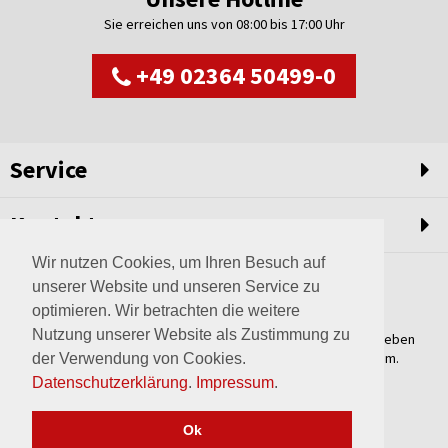
Sie erreichen uns von 08:00 bis 17:00 Uhr
+49 02364 50499-0
Service
Kontakt
Wir nutzen Cookies, um Ihren Besuch auf
unserer Website und unseren Service zu
optimieren. Wir betrachten die weitere
Nutzung unserer Website als Zustimmung zu
Weltweit setzen wir unsere Erfahrungswerte und unser Streben
nach innovativen Lösungen in unvergleichliche Anlagen um.
der Verwendung von Cookies.
Erfahren Sie mehr über uns.
Datenschutzerklärung
.
Impressum
.
mehr über Wagner
Ok