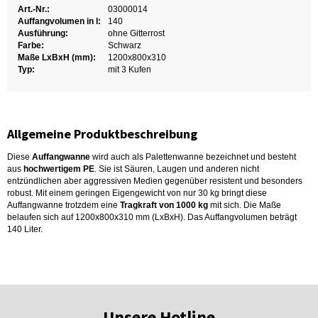
Art.-Nr.:
03000014
Auffangvolumen in l:
140
Ausführung:
ohne Gitterrost
Farbe:
Schwarz
Maße LxBxH (mm):
1200x800x310
Typ:
mit 3 Kufen
Allgemeine Produktbeschreibung
Diese
Auffangwanne
wird auch als Palettenwanne bezeichnet und besteht
aus
hochwertigem PE
. Sie ist Säuren, Laugen und anderen nicht
entzündlichen aber aggressiven Medien gegenüber resistent und besonders
robust. Mit einem geringen Eigengewicht von nur 30 kg bringt diese
Auffangwanne trotzdem eine
Tragkraft von 1000 kg
mit sich. Die Maße
belaufen sich auf 1200x800x310 mm (LxBxH). Das Auffangvolumen beträgt
140 Liter.
Unsere Hotline