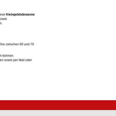
iese
Kleingebindewanne
owie
n.
Höhe zwischen 60 und 70
n können.
ten sowie per Mail oder