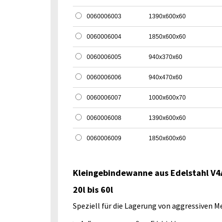
0060006003
1390x600x60
0060006004
1850x600x60
0060006005
940x370x60
0060006006
940x470x60
0060006007
1000x600x70
0060006008
1390x600x60
0060006009
1850x600x60
Kleingebindewanne aus Edelstahl V4A
20l bis 60l
Speziell für die Lagerung von aggressiven M