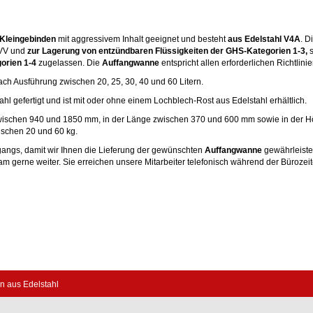
 Kleingebinden
mit aggressivem Inhalt geeignet und besteht
aus Edelstahl V4A
. D
VV und
zur Lagerung von entzündbaren Flüssigkeiten der GHS-Kategorien 1-3,
s
orien 1-4
zugelassen. Die
Auffangwanne
entspricht allen erforderlichen Richtlinie
nach Ausführung zwischen 20, 25, 30, 40 und 60 Litern.
hl gefertigt und ist mit oder ohne einem Lochblech-Rost aus Edelstahl erhältlich.
 zwischen 940 und 1850 mm, in der Länge zwischen 370 und 600 mm sowie in der 
ischen 20 und 60 kg.
gangs, damit wir Ihnen die Lieferung der gewünschten
Auffangwanne
gewährleiste
eam gerne weiter. Sie erreichen unsere Mitarbeiter telefonisch während der Bürozei
 aus Edelstahl