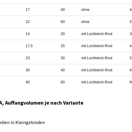
17
40
ohne
4
22
60
ohne
5
14
20
mit Lochblech-Rost
3
17,5
25
mit Lochblech-Rost
4
23
30
mit Lochblech-Rost
5
30
40
mit Lochblech-Rost
6
40
60
mit Lochblech-Rost
9
, Auffangvolumen je nach Variante
edien in Kleingebinden