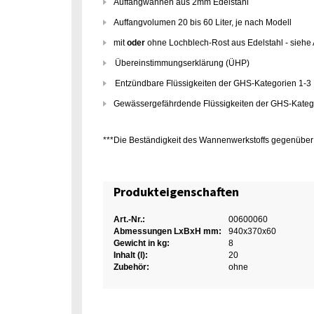
Auffangwannen aus 2mm Edelstahl
Auffangvolumen 20 bis 60 Liter, je nach Modell
mit
oder
ohne Lochblech-Rost aus Edelstahl - siehe
Übereinstimmungserklärung (ÜHP)
Entzündbare Flüssigkeiten der GHS-Kategorien 1-3
Gewässergefährdende Flüssigkeiten der GHS-Kateg
***Die Beständigkeit des Wannenwerkstoffs gegenüber
Produkteigenschaften
Art.-Nr.:
00600060
Abmessungen LxBxH mm:
940x370x60
Gewicht in kg:
8
Inhalt (l):
20
Zubehör:
ohne