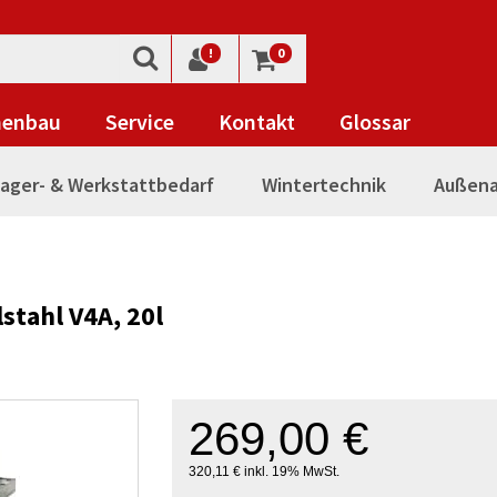
!
0
nenbau
Service
Kontakt
Glossar
ager- & Werkstattbedarf
Wintertechnik
Außena
stahl V4A, 20l
269,00 €
320,11 € inkl. 19% MwSt.