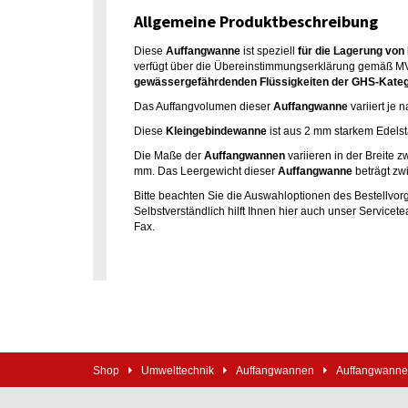
Allgemeine Produktbeschreibung
Diese
Auffangwanne
ist speziell
für die Lagerung von
verfügt über die Übereinstimmungserklärung gemäß M
gewässergefährdenden Flüssigkeiten der GHS-Kateg
Das Auffangvolumen dieser
Auffangwanne
variiert je 
Diese
Kleingebindewanne
ist aus 2 mm starkem Edelsta
Die Maße der
Auffangwannen
variieren in der Breite
mm. Das Leergewicht dieser
Auffangwanne
beträgt zw
Bitte beachten Sie die Auswahloptionen des Bestellvor
Selbstverständlich hilft Ihnen hier auch unser Servicet
Fax.
Shop
Umwelttechnik
Auffangwannen
Auffangwannen