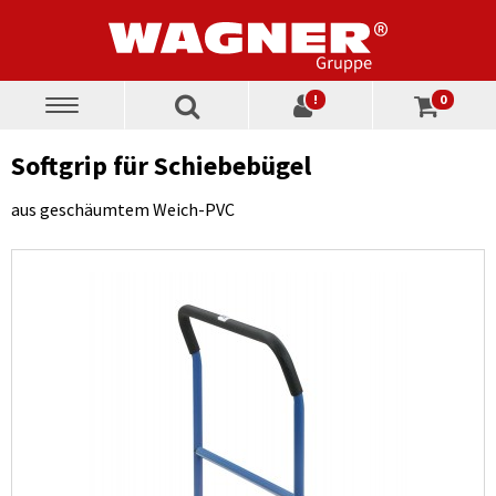
!
0
Toggle
navigation
Softgrip für Schiebebügel
aus geschäumtem Weich-PVC