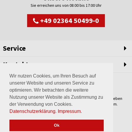
Sie erreichen uns von 08:00 bis 17:00 Uhr
+49 02364 50499-0
Service
Kontakt
Wir nutzen Cookies, um Ihren Besuch auf
unserer Website und unseren Service zu
optimieren. Wir betrachten die weitere
Nutzung unserer Website als Zustimmung zu
Weltweit setzen wir unsere Erfahrungswerte und unser Streben
nach innovativen Lösungen in unvergleichliche Anlagen um.
der Verwendung von Cookies.
Erfahren Sie mehr über uns.
Datenschutzerklärung
.
Impressum
.
mehr über Wagner
Ok