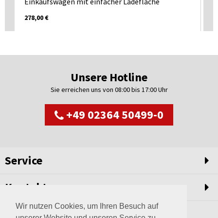
Einkaufswagen mit einfacher Ladefläche
Ei
278,00 €
401
Unsere Hotline
Sie erreichen uns von 08:00 bis 17:00 Uhr
+49 02364 50499-0
Service
Kontakt
Wir nutzen Cookies, um Ihren Besuch auf
unserer Website und unseren Service zu