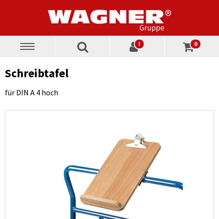
!
0
Toggle
navigation
Schreibtafel
für DIN A 4 hoch