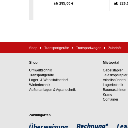
ab 185,00 €
ab 226,
Shop
Transportgeräte
Transportwagen
Zubehör
Shop
Mietportal
Umwelttechnik
Gabelstapler
Transportgeräte
Teleskopstapler
Lager- & Werkstattbedarf
Arbeitsbühnen
Wintertechnik
Lagertechnik
Außenanlagen & Agrartechnik
Baumaschinen
Krane
Container
Zahlungarten