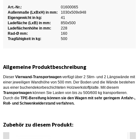
Art.-Nr.:
01600065
Außenmaße (LxBxH) in mm:
1030x509x948
Eigengewicht in kg:
41
Ladefläche (LxB) in mm:
850x500
Ladeflächenhöhe in mm:
228
Rad-Ø mm:
160
Tragfähigkeit in kg:
500
Allgemeine Produktbeschreibung
Dieser
Vierwand-Transportwagen
verfügt über 2 Stirn- und 2 Längswände mit
einer jeweiligen Wandhöhe von 500 mm. Der Boden und die Wände bestehen
aus einer buchendekorbeschichteten Holzwerkstoffplatte. Mit diesem
Transportwagen
können Sie Lasten von bis zu 500/600 kg transportieren.
Durch die
TPE-Bereifung können sie den Wagen mit sehr geringem Anfahr-,
Roll- und Schwenkwiderstand verfahren.
Zubehör zu diesem Produkt: