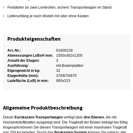
Feststeller an zwei Lenkrollen, sichern Transportwagen im Stand
Lieferumfang je nach Modell mit oder ohne Kästen
Produkteigenschaften
Art.-Nr.:
01600228
Abmessungen LxBxH mm:
1050x362x1205
Anzahl der Etagen:
3
Ausführung:
mit Bodenplatten
Eigengewicht in kg:
32
Etagenhöhe (mm):
370/670/970
Ladefläche (LxB) in mm:
900x315
Allgemeine Produktbeschreibung
Dieser
Eurokasten-Transportwagen
verfügt über
drei Ebenen
, die mit
Holzwerkstoffplatten ausgelegt sind. Die Tragkraft der Böden beträgt bei 60kg.
Insgesamt können Sie diesen Transportwagen mit einer maximalen Tragkraft
von 250 kg beladen. Durch das
Baukasten-System
können Sie nahezu alle