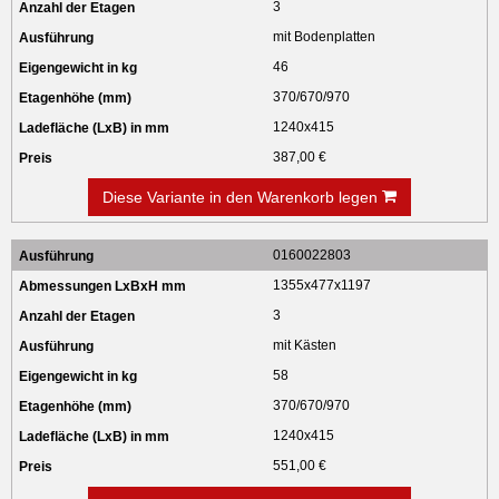
3
mit Bodenplatten
46
370/670/970
1240x415
387,00 €
Diese Variante in den Warenkorb legen
0160022803
1355x477x1197
3
mit Kästen
58
370/670/970
1240x415
551,00 €