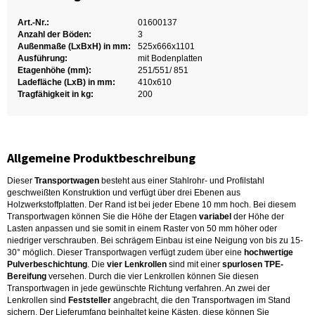
Art.-Nr.:
01600137
Anzahl der Böden:
3
Außenmaße (LxBxH) in mm:
525x666x1101
Ausführung:
mit Bodenplatten
Etagenhöhe (mm):
251/551/ 851
Ladefläche (LxB) in mm:
410x610
Tragfähigkeit in kg:
200
Allgemeine Produktbeschreibung
Dieser
Transportwagen
besteht aus einer Stahlrohr- und Profilstahl
geschweißten Konstruktion und verfügt über drei Ebenen aus
Holzwerkstoffplatten. Der Rand ist bei jeder Ebene 10 mm hoch. Bei diesem
Transportwagen können Sie die Höhe der Etagen
variabel
der Höhe der
Lasten anpassen und sie somit in einem Raster von 50 mm höher oder
niedriger verschrauben. Bei schrägem Einbau ist eine Neigung von bis zu 15-
30° möglich. Dieser Transportwagen verfügt zudem über eine
hochwertige
Pulverbeschichtung
. Die
vier Lenkrollen
sind mit einer
spurlosen TPE-
Bereifung
versehen. Durch die vier Lenkrollen können Sie diesen
Transportwagen in jede gewünschte Richtung verfahren. An zwei der
Lenkrollen sind
Feststeller
angebracht, die den Transportwagen im Stand
sichern. Der Lieferumfang beinhaltet keine Kästen, diese können Sie