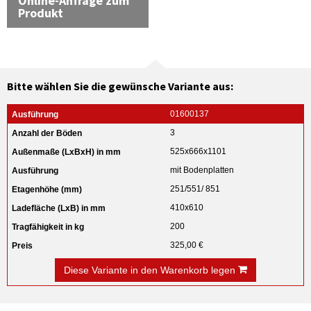
Online-Anfrage zum
Produkt
Bitte wählen Sie die gewünsche Variante aus:
01600137
3
525x666x1101
mit Bodenplatten
251/551/ 851
410x610
200
325,00 €
Diese Variante in den Warenkorb legen