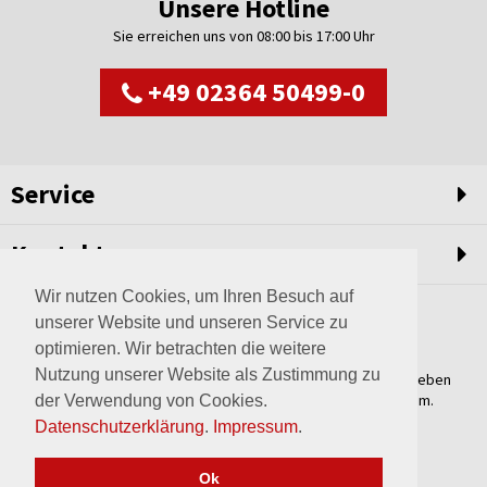
Unsere Hotline
Sie erreichen uns von 08:00 bis 17:00 Uhr
+49 02364 50499-0
Service
Kontakt
Wir nutzen Cookies, um Ihren Besuch auf
unserer Website und unseren Service zu
optimieren. Wir betrachten die weitere
Nutzung unserer Website als Zustimmung zu
Weltweit setzen wir unsere Erfahrungswerte und unser Streben
nach innovativen Lösungen in unvergleichliche Anlagen um.
der Verwendung von Cookies.
Erfahren Sie mehr über uns.
Datenschutzerklärung
.
Impressum
.
mehr über Wagner
Ok