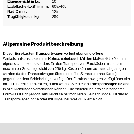
Eigengewicht in kg:
10
Ladefläche (LxB) in mm:
605x405
Rad-Ø mm:
125
Tragfähigkeit in kg:
250
Allgemeine Produktbeschreibung
Dieser
Eurokasten-Transportwagen
verfügt über eine
offene
Winkelstahlkonstruktion mit Rohrschiebebügel. Mit den Maßen 605x405mm
eignet sich dieser besonders für den Transport von Eurokästen mit einem
maximalen Gesamtgewicht von 250 kg. Kästen können auf- und abgezogen
werden da der Transportwagen über eine offen Stirnseite ohne Kante)
gegenüber dem Schiebebügel verfügt. Der Eurokastenwagen verfügt über vier
mit TPE bereifte Lenkrollen, durch welche Sie diesen
Transportwagen flexibel
in alle Richtungen verschieben können. Die Anlieferung erfolgt in zerlegter
Form- lässt sich jedoch sehr leicht selbst montieren. Je nach Modell ist dieser
Transportwagen ohne oder mit Bügel bei WAGNER erhältlich.