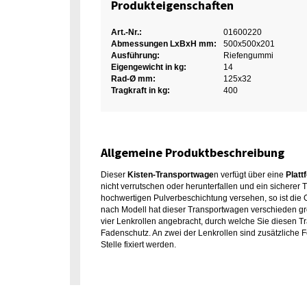
Produkteigenschaften
Art.-Nr.:
01600220
Abmessungen LxBxH mm:
500x500x201
Ausführung:
Riefengummi
Eigengewicht in kg:
14
Rad-Ø mm:
125x32
Tragkraft in kg:
400
Allgemeine Produktbeschreibung
Dieser
Kisten-Transportwage
n verfügt über eine
Platt
nicht verrutschen oder herunterfallen und ein sicherer 
hochwertigen Pulverbeschichtung versehen, so ist die Ob
nach Modell hat dieser Transportwagen verschieden
vier Lenkrollen angebracht, durch welche Sie diesen 
Fadenschutz. An zwei der Lenkrollen sind zusätzliche 
Stelle fixiert werden.