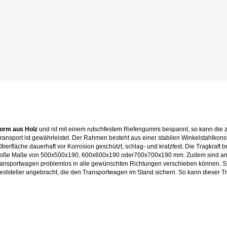
form aus Holz
und ist mit einem rutschfestem Riefengummi bespannt, so kann die z
Transport ist gewährleistet. Der Rahmen besteht aus einer stabilen Winkelstahlkonstr
erfläche dauerhaft vor Korrosion geschützt, schlag- und kratzfest. Die Tragkraft be
 große Maße von 500x500x190, 600x600x190 oder700x700x190 mm. Zudem sind a
Transportwagen problemlos in alle gewünschten Richtungen verschieben können. S
Feststeller angebracht, die den Transportwagen im Stand sichern. So kann dieser 