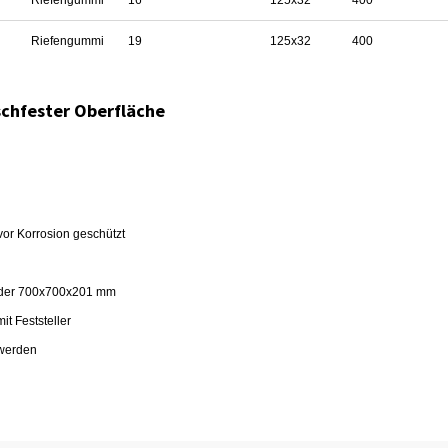
Riefengummi
16
125x32
400
Riefengummi
19
125x32
400
tschfester Oberfläche
vor Korrosion geschützt
oder 700x700x201 mm
it Feststeller
 werden