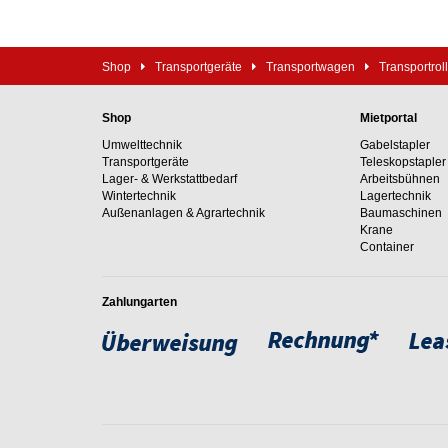
Shop
Transportgeräte
Transportwagen
Transportrol
Shop
Mietportal
Umwelttechnik
Gabelstapler
Transportgeräte
Teleskopstapler
Lager- & Werkstattbedarf
Arbeitsbühnen
Wintertechnik
Lagertechnik
Außenanlagen & Agrartechnik
Baumaschinen
Krane
Container
Zahlungarten