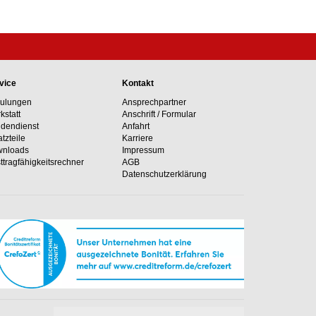
vice
Kontakt
ulungen
Ansprechpartner
kstatt
Anschrift / Formular
dendienst
Anfahrt
atzteile
Karriere
nloads
Impressum
ttragfähig­keits­rechner
AGB
Datenschutzerklärung