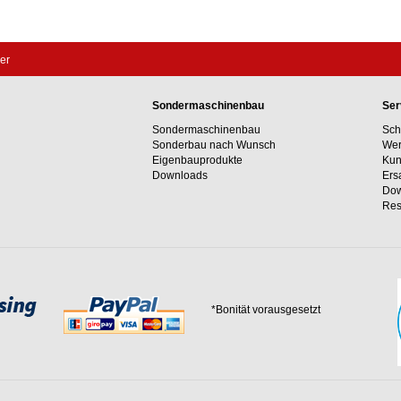
ler
Sondermaschinenbau
Ser
Sondermaschinenbau
Sch
Sonderbau nach Wunsch
Wer
Eigenbauprodukte
Kun
Downloads
Ers
Dow
Res
*Bonität vorausgesetzt