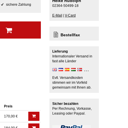
Heike Rudolph
sichere Zahlung
02364-50499-18
E-Mail
|
V-Card
b
Bestellfax
Lieferung
Internationaler Versand in
fast alle Länder
Evtl. Versandkosten
stimmen wir im Vorfeld
gemeinsam mit Ihnen ab.
Sicher bezahlen
Preis
Per Rechnung, Vorkasse,
Leasing oder Paypal.
170,00 €