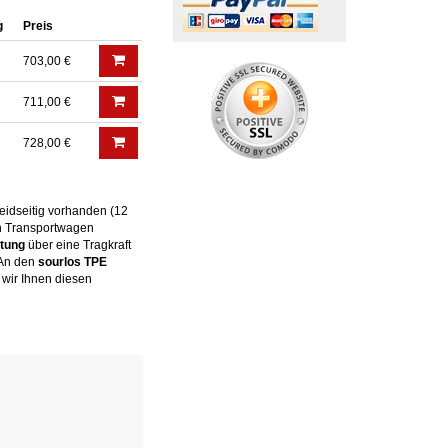
g
Preis
703,00 €
711,00 €
728,00 €
eidseitig vorhanden (12
n Transportwagen
itung
über eine Tragkraft
. An den
sourlos TPE
n wir Ihnen diesen