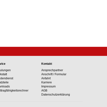
vice
Kontakt
ulungen
Ansprechpartner
kstatt
Anschrift / Formular
dendienst
Anfahrt
atzteile
Karriere
nloads
Impressum
ttragfähig­keits­rechner
AGB
Datenschutzerklärung