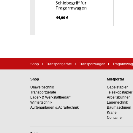
Schiebegriff für
Tragarmwagen
44,00 €
Shop
Transportgeräte
Transportwagen
Tragarmwa
Shop
Mietportal
Umwelttechnik
Gabelstapler
Transportgeräte
Teleskopstapler
Lager- & Werkstattbedarf
Arbeitsbühnen
Wintertechnik
Lagertechnik
Außenanlagen & Agrartechnik
Baumaschinen
Krane
Container