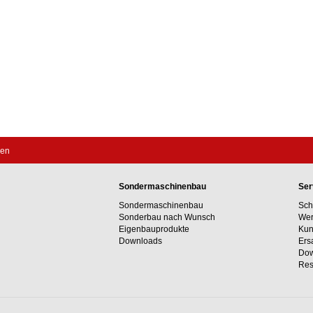
gen
Sondermaschinenbau
Ser
Sondermaschinenbau
Sch
Sonderbau nach Wunsch
Wer
Eigenbauprodukte
Kun
Downloads
Ers
Dow
Res