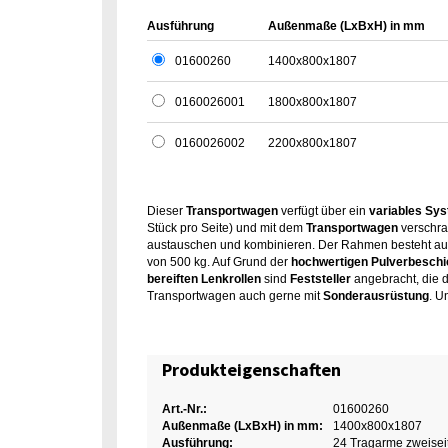
Ausführung
Außenmaße (LxBxH) in mm
01600260
1400x800x1807
0160026001
1800x800x1807
0160026002
2200x800x1807
Dieser
Transportwagen
verfügt über ein
variables Sy
Stück pro Seite) und mit dem
Transportwagen
verschra
austauschen und kombinieren. Der Rahmen besteht au
von 500 kg. Auf Grund der
hochwertigen Pulverbeschi
bereiften Lenkrollen
sind
Feststeller
angebracht, die 
Transportwagen auch gerne mit
Sonderausrüstung
. U
Produkteigenschaften
Art.-Nr.:
01600260
Außenmaße (LxBxH) in mm:
1400x800x1807
Ausführung:
24 Tragarme zweisei