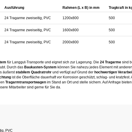
Ausführung
Rahmen (L x B) in mm
Tragkraft in k
24 Tragarme zweiseitig, PVC
1200x800
500
24 Tragarme zweiseitig, PVC
1600x800
500
24 Tragarme zweiseitig, PVC
2000x800
500
stem
für Langgut-Transporte und eignet sich zur Lagerung. Die
24 Tragarme
sind b
ubt. Durch das
Baukasten-System
können Sie nahezu jedes Element mit andere
s äußerst
stabilem Quadratrohr
und verfügt auf Grund der
hochwertigen Verarbe
chtung
ist die Oberfläche dauerhaft vor Korrosion geschützt, schlag- und kratzfest
den
Tragarmtransportwagen
im Stand an Ort und stelle sichern. Auf Anfrage biete
nsere Mitarbeiter sind gerne für Sie da.
tig, PVC