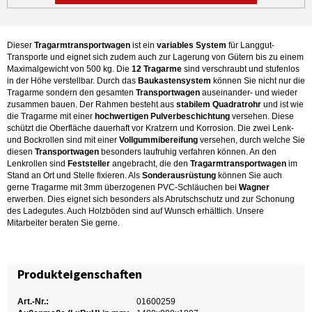
Dieser
Tragarmtransportwagen
ist ein
variables System
für Langgut-
Transporte und eignet sich zudem auch zur Lagerung von Gütern bis zu einem
Maximalgewicht von 500 kg. Die
12 Tragarme
sind verschraubt und stufenlos
in der Höhe verstellbar. Durch das
Baukastensystem
können Sie nicht nur die
Tragarme sondern den gesamten
Transportwagen
auseinander- und wieder
zusammen bauen. Der Rahmen besteht aus
stabilem Quadratrohr
und ist wie
die Tragarme mit einer
hochwertigen Pulverbeschichtung
versehen. Diese
schützt die Oberfläche dauerhaft vor Kratzern und Korrosion. Die zwei Lenk-
und Bockrollen sind mit einer
Vollgummibereifung
versehen, durch welche Sie
diesen
Transportwagen
besonders laufruhig verfahren können. An den
Lenkrollen sind
Feststeller
angebracht, die den
Tragarmtransportwagen
im
Stand an Ort und Stelle fixieren. Als
Sonderausrüstung
können Sie auch
gerne Tragarme mit 3mm überzogenen PVC-Schläuchen bei
Wagner
erwerben. Dies eignet sich besonders als Abrutschschutz und zur Schonung
des Ladegutes. Auch Holzböden sind auf Wunsch erhältlich. Unsere
Mitarbeiter beraten Sie gerne.
Produkteigenschaften
Art.-Nr.:
01600259