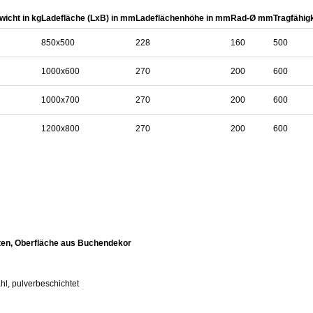
wicht in kg
Ladefläche (LxB) in mm
Ladeflächenhöhe in mm
Rad-Ø mm
Tragfähigk
850x500
228
160
500
1000x600
270
200
600
1000x700
270
200
600
1200x800
270
200
600
ten, Oberfläche aus Buchendekor
l, pulverbeschichtet