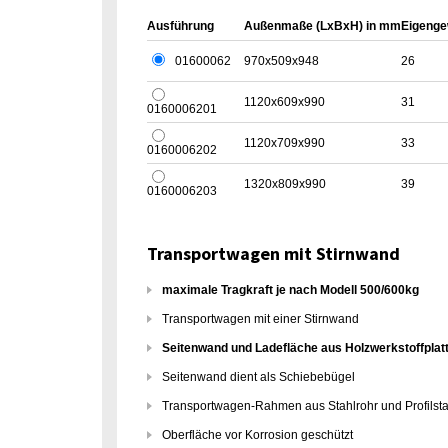
Ausführung
Außenmaße (LxBxH) in mm
Eigenge
01600062
970x509x948
26
1120x609x990
31
0160006201
1120x709x990
33
0160006202
1320x809x990
39
0160006203
Transportwagen mit Stirnwand
maximale Tragkraft je nach Modell 500/600kg
Transportwagen mit einer Stirnwand
Seitenwand und Ladefläche aus Holzwerkstoffplat
Seitenwand dient als Schiebebügel
Transportwagen-Rahmen aus Stahlrohr und Profilstah
Oberfläche vor Korrosion geschützt