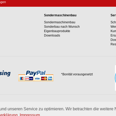
agen
Sondermaschinenbau
Ser
Sondermaschinenbau
Sch
Sonderbau nach Wunsch
Wer
Eigenbauprodukte
Kun
Downloads
Ers
Dow
Res
*Bonität vorausgesetzt
 Erfahrungswerte und unser Streben nach innovativen Lösungen in unvergleichlich
 uns.
mehr über Wagner
nd unseren Service zu optimieren. Wir betrachten die weitere
erklärung
.
Impressum
.