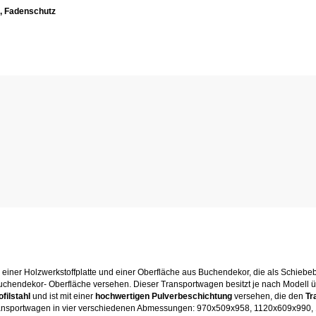
g, Fadenschutz
einer Holzwerkstoffplatte und einer Oberfläche aus Buchendekor, die als Schiebeb
 Buchendekor- Oberfläche versehen. Dieser Transportwagen besitzt je nach Modell ü
ofilstahl
und ist mit einer
hochwertigen Pulverbeschichtung
versehen, die den
Tr
ransportwagen in vier verschiedenen Abmessungen: 970x509x958, 1120x609x990