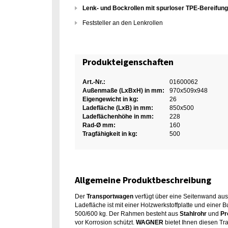
Lenk- und Bockrollen mit spurloser TPE-Bereifun
Feststeller an den Lenkrollen
Produkteigenschaften
Art.-Nr.:
01600062
Außenmaße (LxBxH) in mm:
970x509x948
Eigengewicht in kg:
26
Ladefläche (LxB) in mm:
850x500
Ladeflächenhöhe in mm:
228
Rad-Ø mm:
160
Tragfähigkeit in kg:
500
Allgemeine Produktbeschreibung
Der
Transportwagen
verfügt über eine Seitenwand aus 
Ladefläche ist mit einer Holzwerkstoffplatte und einer
500/600 kg. Der Rahmen besteht aus
Stahlrohr
und
Pr
vor Korrosion schützt.
WAGNER
bietet Ihnen diesen T