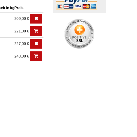
eit in kg
Preis
209,00 €
221,00 €
227,00 €
243,00 €