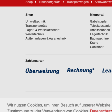
Shop
Transportgeräte
Transportwagen
Stirnwandw
Shop
Mietportal
Umwelttechnik
Gabelstapler
Transportgeräte
Teleskopstapler
Lager- & Werkstattbedarf
Arbeitsbühnen
Wintertechnik
Lagertechnik
Außenanlagen & Agrartechnik
Baumaschinen
Krane
Container
Zahlungarten
Weltweit setzen wir unsere
um. Erfahren Sie mehr über
Wir nutzen Cookies, um Ihren Besuch auf unserer Website u
Zustimmung zu der Verwendung von Cookies.
Datenschutz