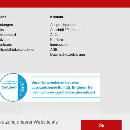
vice
Kontakt
ulungen
Ansprechpartner
kstatt
Anschrift / Formular
dendienst
Anfahrt
atzteile
Karriere
nloads
Impressum
ttragfähig­keits­rechner
AGB
Datenschutzerklärung
Unsere Hotline
e Anlagen
+49 02364 50499-0
 Nutzung unserer Website als
Ok