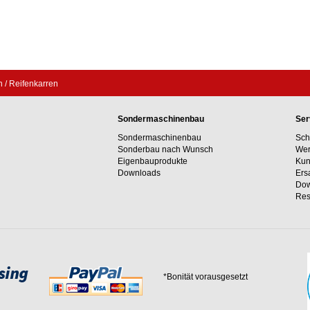
 / Reifenkarren
Sondermaschinenbau
Ser
Sondermaschinenbau
Sch
Sonderbau nach Wunsch
Wer
Eigenbauprodukte
Kun
Downloads
Ers
Dow
Res
*Bonität vorausgesetzt