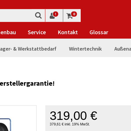
!
0
nenbau
Service
Kontakt
Glossar
ager- & Werkstattbedarf
Wintertechnik
Außena
rstellergarantie!
319,00 €
379,61 € inkl. 19% MwSt.