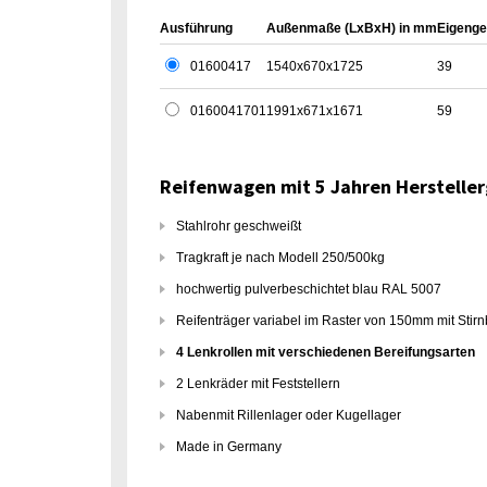
Ausführung
Außenmaße (LxBxH) in mm
Eigenge
01600417
1540x670x1725
39
0160041701
1991x671x1671
59
Reifenwagen mit 5 Jahren Hersteller
Stahlrohr geschweißt
Tragkraft je nach Modell 250/500kg
hochwertig pulverbeschichtet blau RAL 5007
Reifenträger variabel im Raster von 150mm mit Stir
4 Lenkrollen mit verschiedenen Bereifungsarten
2 Lenkräder mit Feststellern
Nabenmit Rillenlager oder Kugellager
Made in Germany