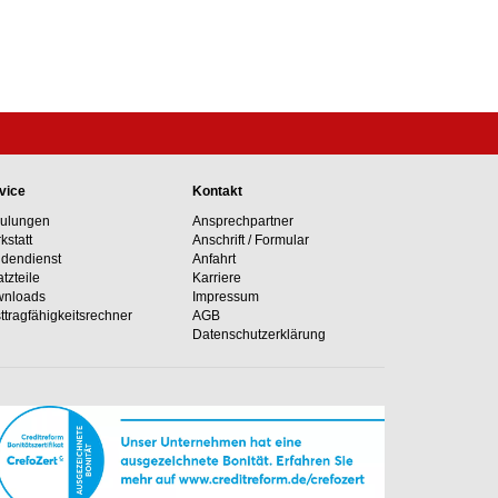
vice
Kontakt
ulungen
Ansprechpartner
kstatt
Anschrift / Formular
dendienst
Anfahrt
atzteile
Karriere
nloads
Impressum
ttragfähig­keits­rechner
AGB
Datenschutzerklärung