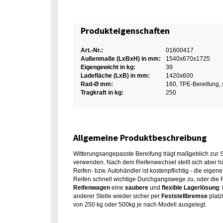
Produkteigenschaften
Art.-Nr.:
01600417
Außenmaße (LxBxH) in mm:
1540x670x1725
Eigengewicht in kg:
39
Ladefläche (LxB) in mm:
1420x600
Rad-Ø mm:
160, TPE-Bereifung, 
Tragkraft in kg:
250
Allgemeine Produktbeschreibung
Witterungsangepasste Bereifung trägt maßgeblich zur Si
verwenden. Nach dem Reifenwechsel stellt sich aber h
Reifen- bzw. Autohändler ist kostenpflichtig - die eigen
Reifen schnell wichtige Durchgangswege zu, oder die
Reifenwagen
eine
saubere
und
flexible Lagerlösung
:
anderer Stelle wieder sicher per
Feststellbremse
platz
von 250 kg oder 500kg je nach Modell ausgelegt.