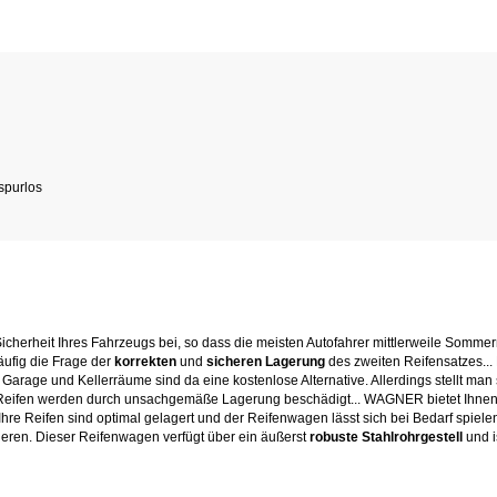
spurlos
cherheit Ihres Fahrzeugs bei, so dass die meisten Autofahrer mittlerweile Sommer
äufig die Frage der
korrekten
und
sicheren Lagerung
des zweiten Reifensatzes...
e Garage und Kellerräume sind da eine kostenlose Alternative. Allerdings stellt man
 Reifen werden durch unsachgemäße Lagerung beschädigt... WAGNER bietet Ihnen
 Ihre Reifen sind optimal gelagert und der Reifenwagen lässt sich bei Bedarf spie
ieren. Dieser Reifenwagen verfügt über ein äußerst
robuste Stahlrohrgestell
und i