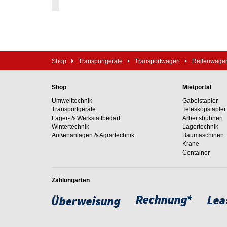
Shop
Transportgeräte
Transportwagen
Reifenwagen
Shop
Mietportal
Umwelttechnik
Gabelstapler
Transportgeräte
Teleskopstapler
Lager- & Werkstattbedarf
Arbeitsbühnen
Wintertechnik
Lagertechnik
Außenanlagen & Agrartechnik
Baumaschinen
Krane
Container
Zahlungarten