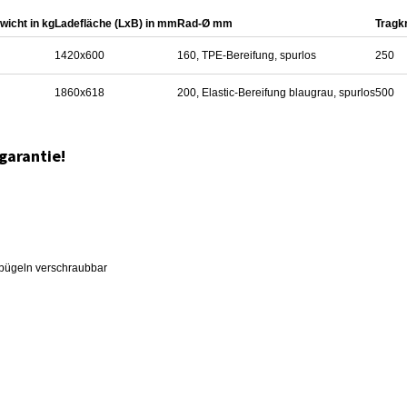
wicht in kg
Ladefläche (LxB) in mm
Rad-Ø mm
Tragkr
1420x600
160, TPE-Bereifung, spurlos
250
1860x618
200, Elastic-Bereifung blaugrau, spurlos
500
garantie!
nbügeln verschraubbar