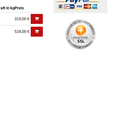
aft in kg
Preis
319,00 €
528,00 €