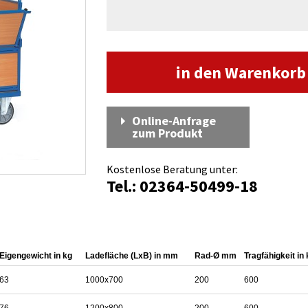
in den Warenkor
Online-Anfrage
zum Produkt
Kostenlose Beratung unter:
Tel.: 02364-50499-18
Eigengewicht in kg
Ladefläche (LxB) in mm
Rad-Ø mm
Tragfähigkeit in
63
1000x700
200
600