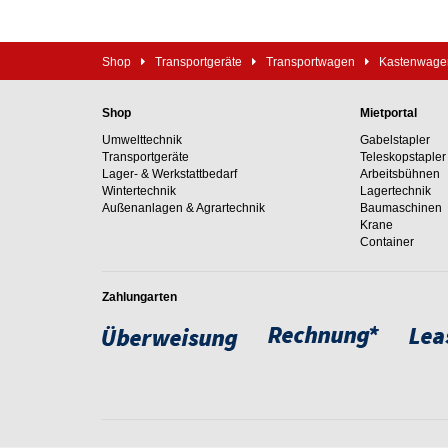
Shop
Transportgeräte
Transportwagen
Kastenwage
Shop
Mietportal
Umwelttechnik
Gabelstapler
Transportgeräte
Teleskopstapler
Lager- & Werkstattbedarf
Arbeitsbühnen
Wintertechnik
Lagertechnik
Außenanlagen & Agrartechnik
Baumaschinen
Krane
Container
Zahlungarten