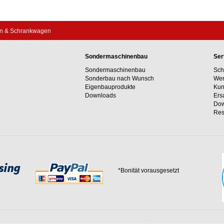
n & Schrankwagen
Sondermaschinenbau
Ser
Sondermaschinenbau
Sch
Sonderbau nach Wunsch
Wer
Eigenbauprodukte
Kun
Downloads
Ers
Dow
Res
*Bonität vorausgesetzt