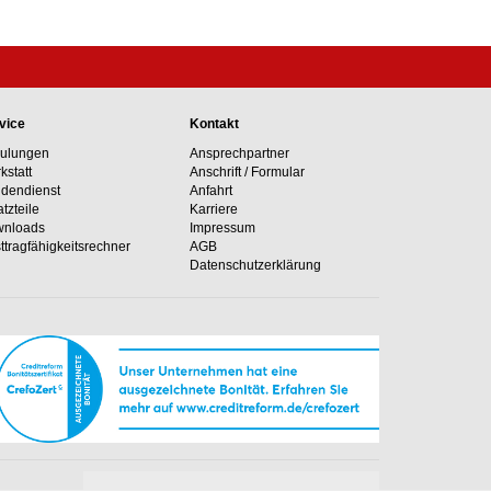
vice
Kontakt
ulungen
Ansprechpartner
kstatt
Anschrift / Formular
dendienst
Anfahrt
atzteile
Karriere
nloads
Impressum
ttragfähig­keits­rechner
AGB
Datenschutzerklärung