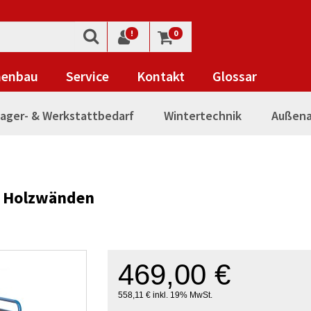
!
0
nenbau
Service
Kontakt
Glossar
ager- & Werkstattbedarf
Wintertechnik
Außena
t Holzwänden
469,00 €
558,11 € inkl. 19% MwSt.