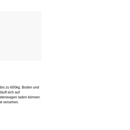
n bis zu 600kg. Boden und
uft sich auf
kastenwagen laden können.
er
versehen.