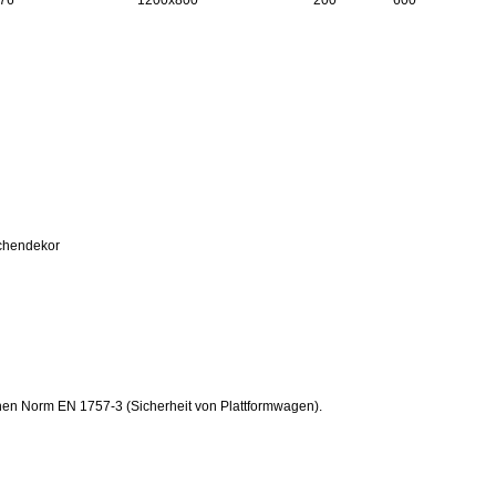
76
1200x800
200
600
uchendekor
hen Norm EN 1757-3 (Sicherheit von Plattformwagen).