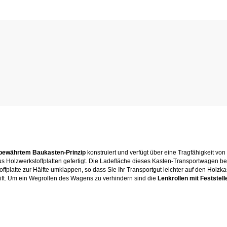
bewährtem Baukasten-Prinzip
konstruiert und verfügt über eine Tragfähigkeit vo
lzwerkstoffplatten gefertigt. Die Ladefläche dieses Kasten-Transportwagen belä
fplatte zur Hälfte umklappen, so dass Sie Ihr Transportgut leichter auf den Holz
eift. Um ein Wegrollen des Wagens zu verhindern sind die
Lenkrollen mit Feststell