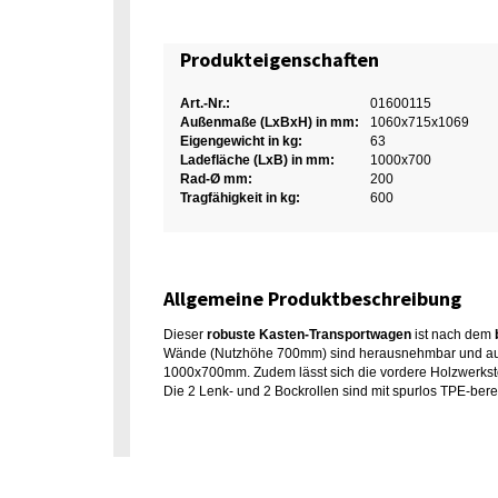
Produkteigenschaften
Art.-Nr.:
01600115
Außenmaße (LxBxH) in mm:
1060x715x1069
Eigengewicht in kg:
63
Ladefläche (LxB) in mm:
1000x700
Rad-Ø mm:
200
Tragfähigkeit in kg:
600
Allgemeine Produktbeschreibung
Dieser
robuste Kasten-Transportwagen
ist nach dem
Wände (Nutzhöhe 700mm) sind herausnehmbar und aus Ho
1000x700mm. Zudem lässt sich die vordere Holzwerkstof
Die 2 Lenk- und 2 Bockrollen sind mit spurlos TPE-ber