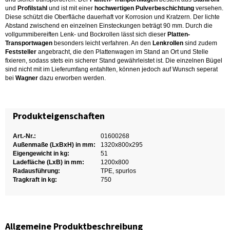
und
Profilstahl
und ist mit einer
hochwertigen Pulverbeschichtung
versehen.
Diese schützt die Oberfläche dauerhaft vor Korrosion und Kratzern. Der lichte
Abstand zwischend en einzelnen Einsteckungen beträgt 90 mm. Durch die
vollgummibereiften Lenk- und Bockrollen lässt sich dieser
Platten-
Transportwagen
besonders leicht verfahren. An den
Lenkrollen
sind zudem
Feststeller
angebracht, die den Plattenwagen im Stand an Ort und Stelle
fixieren, sodass stets ein sicherer Stand gewährleistet ist. Die einzelnen Bügel
sind nicht mit im Lieferumfang entahlten, können jedoch auf Wunsch seperat
bei
Wagner
dazu erworben werden.
Produkteigenschaften
Art.-Nr.:
01600268
Außenmaße (LxBxH) in mm:
1320x800x295
Eigengewicht in kg:
51
Ladefläche (LxB) in mm:
1200x800
Radausführung:
TPE, spurlos
Tragkraft in kg:
750
Allgemeine Produktbeschreibung