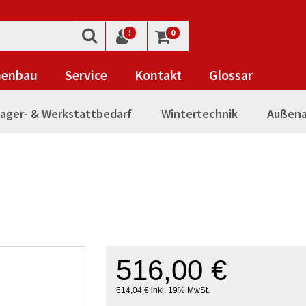
!
0
nenbau
Service
Kontakt
Glossar
ager- & Werkstattbedarf
Wintertechnik
Außena
516,00 €
614,04 € inkl. 19% MwSt.