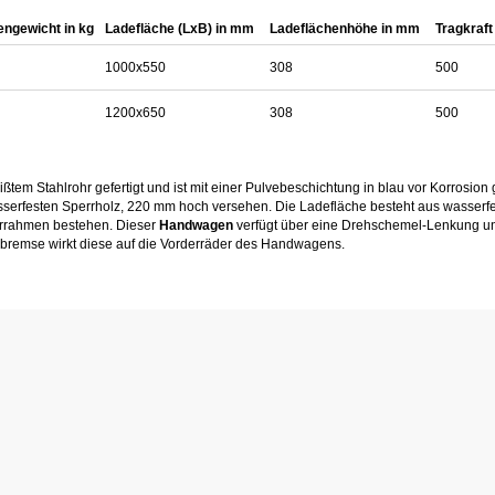
engewicht in kg
Ladefläche (LxB) in mm
Ladeflächenhöhe in mm
Tragkraft
1000x550
308
500
1200x650
308
500
ßtem Stahlrohr gefertigt und ist mit einer Pulvebeschichtung in blau vor Korrosion g
erfesten Sperrholz, 220 mm hoch versehen. Die Ladefläche besteht aus wasserfe
hrrahmen bestehen. Dieser
Handwagen
verfügt über eine Drehschemel-Lenkung un
ellbremse wirkt diese auf die Vorderräder des Handwagens.