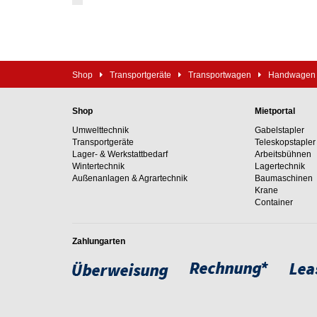
Shop
Transportgeräte
Transportwagen
Handwagen
Shop
Mietportal
Umwelttechnik
Gabelstapler
Transportgeräte
Teleskopstapler
Lager- & Werkstattbedarf
Arbeitsbühnen
Wintertechnik
Lagertechnik
Außenanlagen & Agrartechnik
Baumaschinen
Krane
Container
Zahlungarten