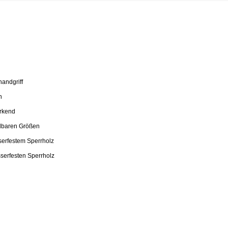
andgriff
n
irkend
hlbaren Größen
serfestem Sperrholz
sserfesten Sperrholz