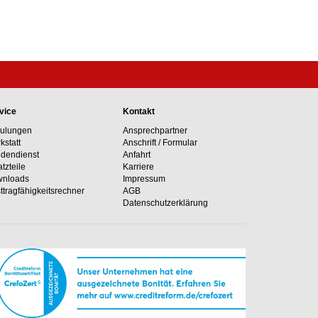
vice
Kontakt
ulungen
Ansprechpartner
kstatt
Anschrift / Formular
dendienst
Anfahrt
atzteile
Karriere
nloads
Impressum
ttragfähig­keits­rechner
AGB
Datenschutzerklärung