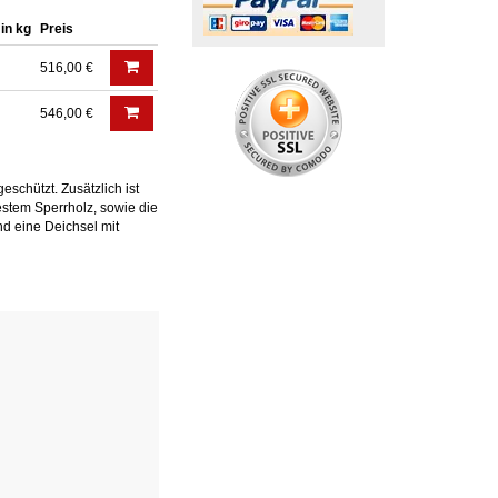
 in kg
Preis
516,00 €
546,00 €
eschützt. Zusätzlich ist
stem Sperrholz, sowie die
d eine Deichsel mit