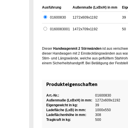
Ausführung
Außenmaße (LxBxH) in mm
Eig
01600830
1272x609x1192
39
0160083001
1472x709x1192
50
Dieser
Handwagenmit 2 Stirnwänden
ist aus verschwei
dieser Handwagen mit 2 Einstecklängswänden aus wass
Stirn- und Längswände, welche aus geflülltem Stahlro
einem Sicherheitshandgriff. Bei Betätigung der Festst
Produkteigenschaften
Art.-Nr.:
01600830
Außenmaße (LxBxH) in mm:
1272x609x1192
Eigengewicht in kg:
39
Ladefläche (LxB) in mm:
1000x550
Ladeflächenhöhe in mm:
308
Tragkraft in kg:
500