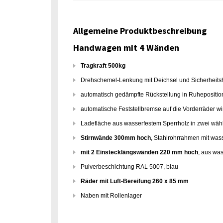
Allgemeine Produktbeschreibung
Handwagen mit 4 Wänden
Tragkraft 500kg
Drehschemel-Lenkung mit Deichsel und Sicherheitsh
automatisch gedämpfte Rückstellung in Ruhepositio
automatische Feststellbremse auf die Vorderräder w
Ladefläche aus wasserfestem Sperrholz in zwei wä
Stirnwände 300mm hoch
, Stahlrohrrahmen mit was
mit 2 Einstecklängswänden
220 mm hoch
, aus wa
Pulverbeschichtung RAL 5007, blau
Räder mit Luft-Bereifung 260 x 85 mm
Naben mit Rollenlager