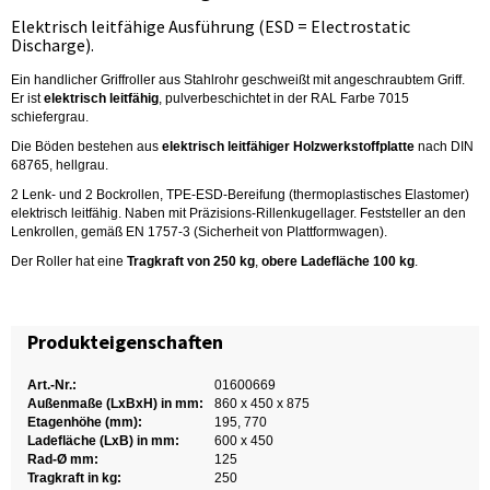
Elektrisch leitfähige Ausführung (ESD = Electrostatic
Discharge).
Ein handlicher Griffroller aus Stahlrohr geschweißt mit angeschraubtem Griff.
Er ist
elektrisch leitfähig
, pulverbeschichtet in der RAL Farbe 7015
schiefergrau.
Die Böden bestehen aus
elektrisch leitfähiger Holzwerkstoffplatte
nach DIN
68765, hellgrau.
2 Lenk- und 2 Bockrollen, TPE-ESD-Bereifung (thermoplastisches Elastomer)
elektrisch leitfähig. Naben mit Präzisions-Rillenkugellager. Feststeller an den
Lenkrollen, gemäß EN 1757-3 (Sicherheit von Plattformwagen).
Der Roller hat eine
Tragkraft von 250 kg
,
obere Ladefläche 100 kg
.
Produkteigenschaften
Art.-Nr.:
01600669
Außenmaße (LxBxH) in mm:
860 x 450 x 875
Etagenhöhe (mm):
195, 770
Ladefläche (LxB) in mm:
600 x 450
Rad-Ø mm:
125
Tragkraft in kg:
250